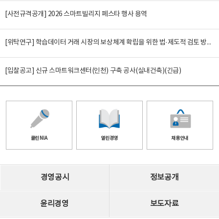
[사전규격공개] 2026 스마트빌리지 페스타 행사 용역
[위탁연구] 학습데이터 거래 시장의 보상체계 확립을 위한 법·제도적 검토 방안 연구
[입찰공고] 신규 스마트워크센터(인천) 구축 공사(실내건축)(긴급)
클린 NIA
열린경영
채용안내
경영공시
정보공개
윤리경영
보도자료