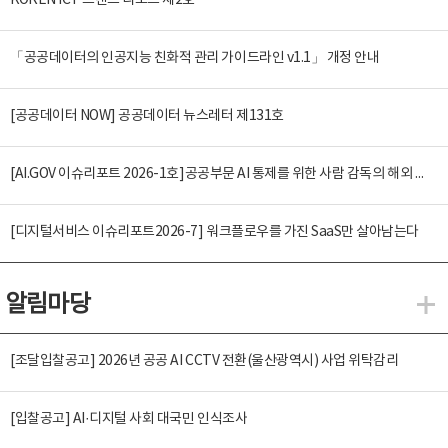
KOREN ICT 트렌드 리포트 제2호
「공공데이터의 인공지능 친화적 관리 가이드라인 v1.1」 개정 안내
[공공데이터 NOW] 공공데이터 뉴스레터 제131호
[AI.GOV 이슈리포트 2026-1호]공공부문 AI 통제를 위한 사람 감독의 해외 사례 분석 및 시사점
[디지털서비스 이슈리포트2026-7] 워크플로우를 가진 SaaS만 살아남는다
알림마당
알
[조달입찰공고] 2026년 공공 AI CCTV 전환(울산광역시) 사업 위탁감리
[입찰공고] AI·디지털 사회 대국민 인식조사