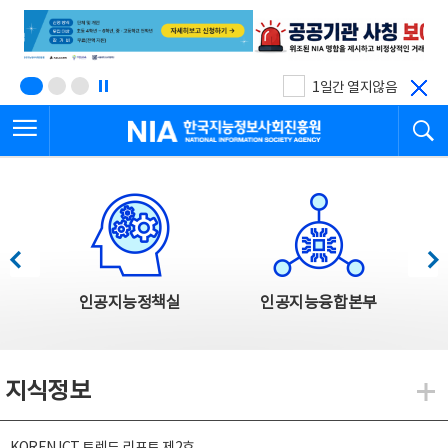
본
전
문
체
바
메
로
뉴
가
바
기
로
1일간 열지않음
가
전체메뉴 열기
검
기
한국지능정보사회진흥원
한국지능정보사회진흥원 주요사업
이전
다음
인공지능정책실
인공지능융합본부
지식정보
지