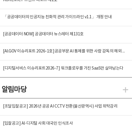
KOREN ICT 트렌드 리포트 제2호
「공공데이터의 인공지능 친화적 관리 가이드라인 v1.1」 개정 안내
[공공데이터 NOW] 공공데이터 뉴스레터 제131호
[AI.GOV 이슈리포트 2026-1호]공공부문 AI 통제를 위한 사람 감독의 해외 사례 분석 및 시사점
[디지털서비스 이슈리포트2026-7] 워크플로우를 가진 SaaS만 살아남는다
알림마당
알
[조달입찰공고] 2026년 공공 AI CCTV 전환(울산광역시) 사업 위탁감리
[입찰공고] AI·디지털 사회 대국민 인식조사