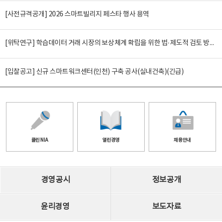
[사전규격공개] 2026 스마트빌리지 페스타 행사 용역
[위탁연구] 학습데이터 거래 시장의 보상체계 확립을 위한 법·제도적 검토 방안 연구
[입찰공고] 신규 스마트워크센터(인천) 구축 공사(실내건축)(긴급)
클린 NIA
열린경영
채용안내
경영공시
정보공개
윤리경영
보도자료