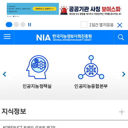
본
전
문
체
바
메
로
뉴
가
바
기
로
1일간 열지않음
가
전체메뉴 열기
검
기
한국지능정보사회진흥원
한국지능정보사회진흥원 주요사업
이전
다음
인공지능정책실
인공지능융합본부
지식정보
지