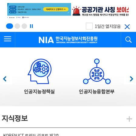
본
전
문
체
바
메
로
뉴
가
바
기
로
1일간 열지않음
가
전체메뉴 열기
검
기
한국지능정보사회진흥원
한국지능정보사회진흥원 주요사업
이전
다음
인공지능정책실
인공지능융합본부
지식정보
지