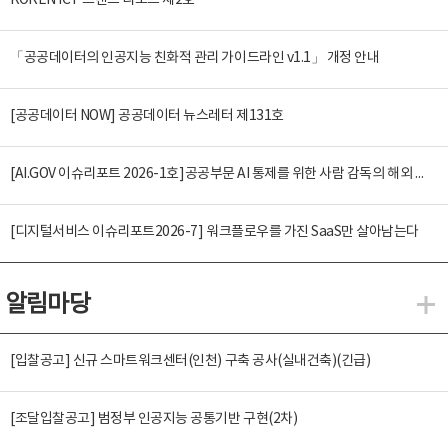
KOREN ICT 트렌드 리포트 제2호
「공공데이터의 인공지능 친화적 관리 가이드라인 v1.1」 개정 안내
[공공데이터 NOW] 공공데이터 뉴스레터 제131호
[AI.GOV 이슈리포트 2026-1호]공공부문 AI 통제를 위한 사람 감독의 해외 사례 분석 및 시사점
[디지털서비스 이슈리포트2026-7] 워크플로우를 가진 SaaS만 살아남는다
알림마당
알
[입찰공고] 신규 스마트워크센터(인천) 구축 공사(실내건축)(긴급)
[조달입찰공고] 범정부 인공지능 공통기반 구현(2차)