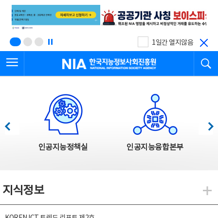
본
전
문
체
바
메
로
뉴
가
바
기
로
1일간 열지않음
가
전체메뉴 열기
검
기
한국지능정보사회진흥원
한국지능정보사회진흥원 주요사업
이전
다음
인공지능정책실
인공지능융합본부
지식정보
지