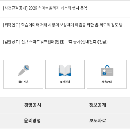
[사전규격공개] 2026 스마트빌리지 페스타 행사 용역
[위탁연구] 학습데이터 거래 시장의 보상체계 확립을 위한 법·제도적 검토 방안 연구
[입찰공고] 신규 스마트워크센터(인천) 구축 공사(실내건축)(긴급)
클린 NIA
열린경영
채용안내
경영공시
정보공개
윤리경영
보도자료