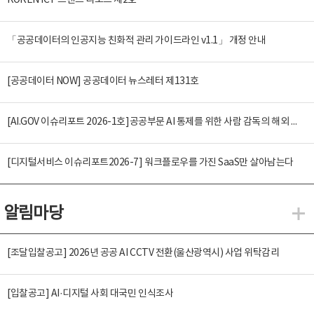
KOREN ICT 트렌드 리포트 제2호
「공공데이터의 인공지능 친화적 관리 가이드라인 v1.1」 개정 안내
[공공데이터 NOW] 공공데이터 뉴스레터 제131호
[AI.GOV 이슈리포트 2026-1호]공공부문 AI 통제를 위한 사람 감독의 해외 사례 분석 및 시사점
[디지털서비스 이슈리포트2026-7] 워크플로우를 가진 SaaS만 살아남는다
알림마당
알
[조달입찰공고] 2026년 공공 AI CCTV 전환(울산광역시) 사업 위탁감리
[입찰공고] AI·디지털 사회 대국민 인식조사