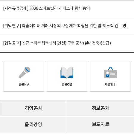
[사전규격공개] 2026 스마트빌리지 페스타 행사 용역
[위탁연구] 학습데이터 거래 시장의 보상체계 확립을 위한 법·제도적 검토 방안 연구
[입찰공고] 신규 스마트워크센터(인천) 구축 공사(실내건축)(긴급)
클린 NIA
열린경영
채용안내
경영공시
정보공개
윤리경영
보도자료