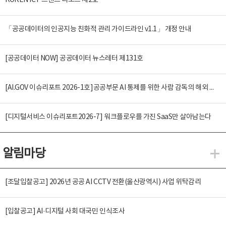
KOREN ICT 트렌드 리포트 제2호
「공공데이터의 인공지능 친화적 관리 가이드라인 v1.1」 개정 안내
[공공데이터 NOW] 공공데이터 뉴스레터 제131호
[AI.GOV 이슈리포트 2026-1호]공공부문 AI 통제를 위한 사람 감독의 해외 사례 분석 및 시사점
[디지털서비스 이슈리포트2026-7] 워크플로우를 가진 SaaS만 살아남는다
알림마당
알
[조달입찰공고] 2026년 공공 AI CCTV 전환(울산광역시) 사업 위탁감리
[입찰공고] AI·디지털 사회 대국민 인식조사