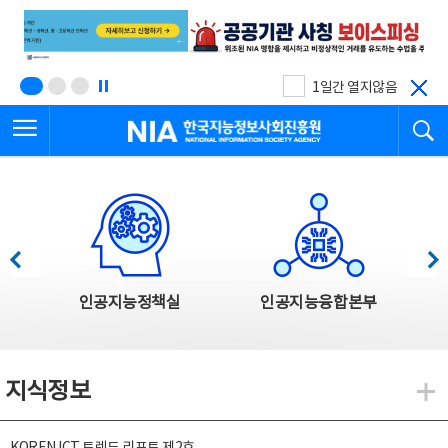
본
전
문
체
바
메
로
뉴
가
바
기
로
1일간 열지않음
가
전체메뉴 열기
검
기
한국지능정보사회진흥원
한국지능정보사회진흥원 주요사업
이전
다음
인공지능정책실
인공지능융합본부
지식정보
지