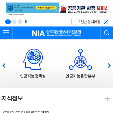
본
전
문
체
바
메
로
뉴
가
바
기
로
1일간 열지않음
가
전체메뉴 열기
검
기
한국지능정보사회진흥원
한국지능정보사회진흥원 주요사업
이전
다음
인공지능정책실
인공지능융합본부
지식정보
지