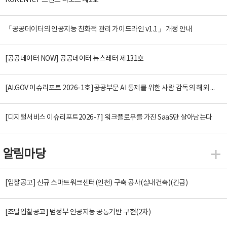
KOREN ICT 트렌드 리포트 제2호
「공공데이터의 인공지능 친화적 관리 가이드라인 v1.1」 개정 안내
[공공데이터 NOW] 공공데이터 뉴스레터 제131호
[AI.GOV 이슈리포트 2026-1호]공공부문 AI 통제를 위한 사람 감독의 해외 사례 분석 및 시사점
[디지털서비스 이슈리포트2026-7] 워크플로우를 가진 SaaS만 살아남는다
알림마당
알
[입찰공고] 신규 스마트워크센터(인천) 구축 공사(실내건축)(긴급)
[조달입찰공고] 범정부 인공지능 공통기반 구현(2차)