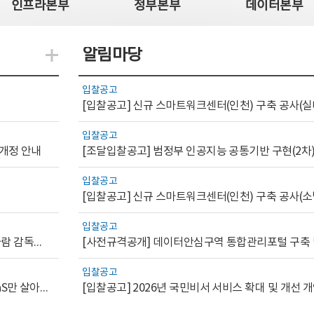
인프라본부
정부본부
데이터본부
알림마당
지식관련 더보기
입찰공고
[입찰공고] 신규 스마트워크센터(인천) 구축 공사(실
입찰공고
 개정 안내
[조달입찰공고] 범정부 인공지능 공통기반 구현(2차
입찰공고
[입찰공고] 신규 스마트워크센터(인천) 구축 공사(소
입찰공고
[AI.GOV 이슈리포트 2026-1호]공공부문 AI 통제를 위한 사람 감독의 해외 사례 분석 및 시사점
입찰공고
[디지털서비스 이슈리포트2026-7] 워크플로우를 가진 SaaS만 살아남는다
[입찰공고] 2026년 국민비서 서비스 확대 및 개선