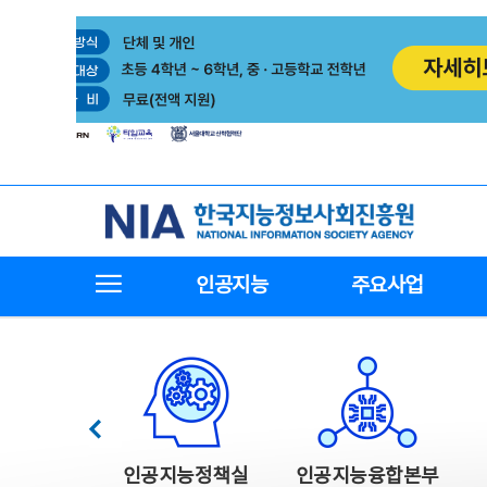
본
전
문
체
바
메
로
뉴
가
바
기
로
가
기
한국지능정보사회진흥원
전체메뉴보기
인공지능
주요사업
한국지능정보사회진흥원 주요사업
이전
인공지능정책실
인공지능융합본부