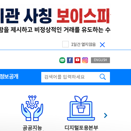
1일간 열지않음
네이버블로그
페이스북
유투브
인스타그랩
ENGLISH
검색하기
정보공개
다음
공공지능
디지털포용본부