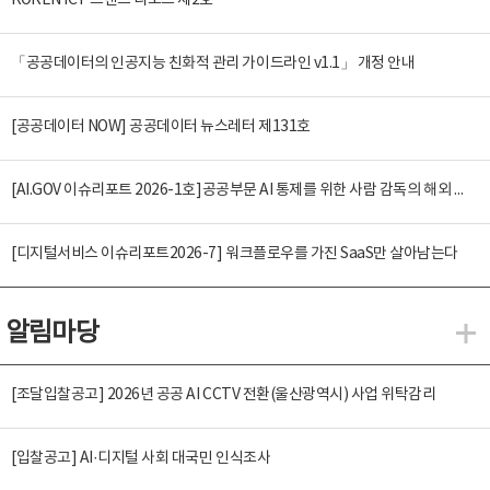
KOREN ICT 트렌드 리포트 제2호
「공공데이터의 인공지능 친화적 관리 가이드라인 v1.1」 개정 안내
[공공데이터 NOW] 공공데이터 뉴스레터 제131호
[AI.GOV 이슈리포트 2026-1호]공공부문 AI 통제를 위한 사람 감독의 해외 사례 분석 및 시사점
[디지털서비스 이슈리포트2026-7] 워크플로우를 가진 SaaS만 살아남는다
알림마당
알
[조달입찰공고] 2026년 공공 AI CCTV 전환(울산광역시) 사업 위탁감리
[입찰공고] AI·디지털 사회 대국민 인식조사