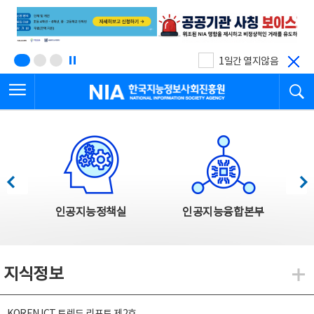
본
전
문
체
바
메
로
뉴
가
바
기
로
1일간 열지않음
가
전체메뉴 열기
검
기
한국지능정보사회진흥원
한국지능정보사회진흥원 주요사업
이전
다음
인공지능정책실
인공지능융합본부
지식정보
지