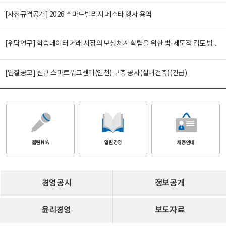
[사전규격공개] 2026 스마트빌리지 페스타 행사 용역
[위탁연구] 학습데이터 거래 시장의 보상체계 확립을 위한 법·제도적 검토 방안 연구
[입찰공고] 신규 스마트워크센터(인천) 구축 공사(실내건축)(긴급)
클린 NIA
열린경영
채용안내
경영공시
정보공개
윤리경영
보도자료