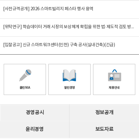
[사전규격공개] 2026 스마트빌리지 페스타 행사 용역
[위탁연구] 학습데이터 거래 시장의 보상체계 확립을 위한 법·제도적 검토 방안 연구
[입찰공고] 신규 스마트워크센터(인천) 구축 공사(실내건축)(긴급)
클린 NIA
열린경영
채용안내
경영공시
정보공개
윤리경영
보도자료