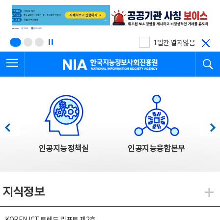
본
전
문
체
바
메
로
뉴
가
바
기
로
1일간 열지않음
가
전체메뉴 열기
검
기
한국지능정보사회진흥원
한국지능정보사회진흥원 주요사업
이전
다음
인공지능정책실
인공지능융합본부
지식정보
지