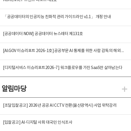
KOREN ICT 트렌드 리포트 제2호
「공공데이터의 인공지능 친화적 관리 가이드라인 v1.1」 개정 안내
[공공데이터 NOW] 공공데이터 뉴스레터 제131호
[AI.GOV 이슈리포트 2026-1호]공공부문 AI 통제를 위한 사람 감독의 해외 사례 분석 및 시사점
[디지털서비스 이슈리포트2026-7] 워크플로우를 가진 SaaS만 살아남는다
알림마당
알
[조달입찰공고] 2026년 공공 AI CCTV 전환(울산광역시) 사업 위탁감리
[입찰공고] AI·디지털 사회 대국민 인식조사