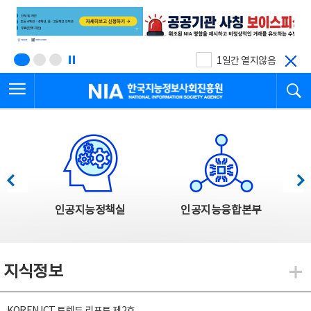
본
전
문
체
바
메
로
뉴
가
바
기
로
1일간 열지않음
가
전체메뉴 열기
검
기
한국지능정보사회진흥원
한국지능정보사회진흥원 주요사업
이전
다음
인공지능정책실
인공지능융합본부
지식정보
지