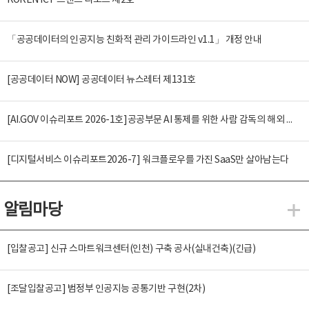
KOREN ICT 트렌드 리포트 제2호
「공공데이터의 인공지능 친화적 관리 가이드라인 v1.1」 개정 안내
[공공데이터 NOW] 공공데이터 뉴스레터 제131호
[AI.GOV 이슈리포트 2026-1호]공공부문 AI 통제를 위한 사람 감독의 해외 사례 분석 및 시사점
[디지털서비스 이슈리포트2026-7] 워크플로우를 가진 SaaS만 살아남는다
알림마당
알
[입찰공고] 신규 스마트워크센터(인천) 구축 공사(실내건축)(긴급)
[조달입찰공고] 범정부 인공지능 공통기반 구현(2차)