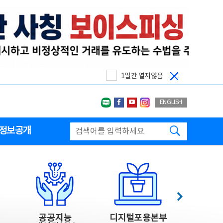
1일간 열지않음
네이버블로그
페이스북
유투브
인스타그랩
ENGLISH
검색하기
정보공개
다음
공공지능
디지털포용본부