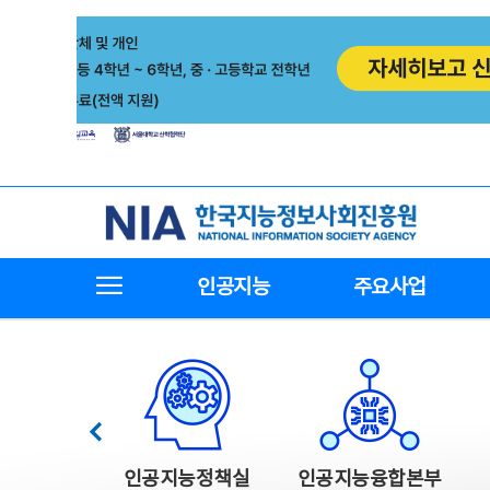
본
전
문
체
바
메
로
뉴
가
바
기
로
가
기
한국지능정보사회진흥원
전체메뉴보기
인공지능
주요사업
한국지능정보사회진흥원 주요사업
이전
인공지능정책실
인공지능융합본부