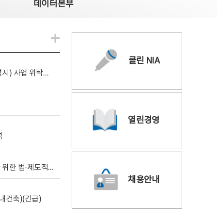
데이터본부
알림관련 더보기
클린 NIA
[조달입찰공고] 2026년 공공 AI CCTV 전환(울산광역시) 사업 위탁감리
열린경영
역
[위탁연구] 학습데이터 거래 시장의 보상체계 확립을 위한 법·제도적 검토 방안 연구
채용안내
내건축)(긴급)