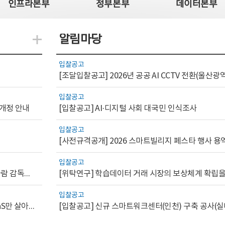
인프라본부
정부본부
데이터본부
알림마당
지식관련 더보기
입찰공고
입찰공고
 개정 안내
[입찰공고] AI·디지털 사회 대국민 인식조사
입찰공고
[사전규격공개] 2026 스마트빌리지 페스타 행사 용
입찰공고
[AI.GOV 이슈리포트 2026-1호]공공부문 AI 통제를 위한 사람 감독의 해외 사례 분석 및 시사점
입찰공고
[디지털서비스 이슈리포트2026-7] 워크플로우를 가진 SaaS만 살아남는다
[입찰공고] 신규 스마트워크센터(인천) 구축 공사(실