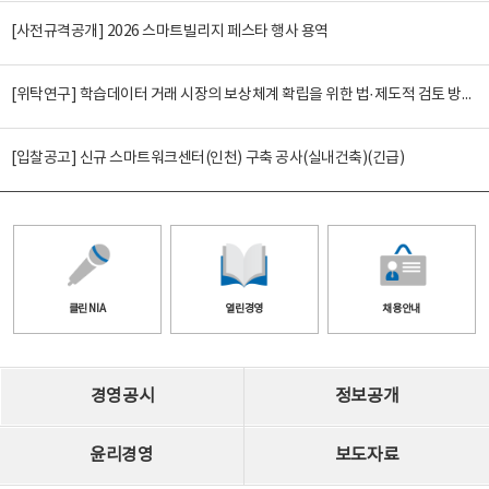
[사전규격공개] 2026 스마트빌리지 페스타 행사 용역
[위탁연구] 학습데이터 거래 시장의 보상체계 확립을 위한 법·제도적 검토 방안 연구
[입찰공고] 신규 스마트워크센터(인천) 구축 공사(실내건축)(긴급)
클린 NIA
열린경영
채용안내
경영공시
정보공개
윤리경영
보도자료