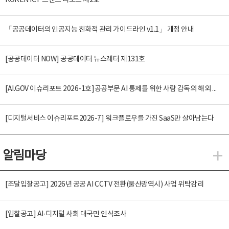
KOREN ICT 트렌드 리포트 제2호
「공공데이터의 인공지능 친화적 관리 가이드라인 v1.1」 개정 안내
[공공데이터 NOW] 공공데이터 뉴스레터 제131호
[AI.GOV 이슈리포트 2026-1호]공공부문 AI 통제를 위한 사람 감독의 해외 사례 분석 및 시사점
[디지털서비스 이슈리포트2026-7] 워크플로우를 가진 SaaS만 살아남는다
알림마당
알
[조달입찰공고] 2026년 공공 AI CCTV 전환(울산광역시) 사업 위탁감리
[입찰공고] AI·디지털 사회 대국민 인식조사