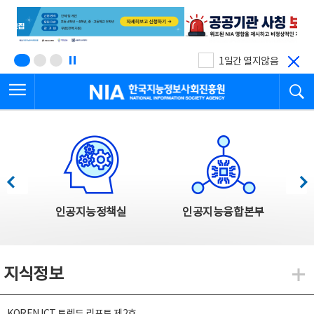
본
전
문
체
바
메
로
뉴
가
바
기
로
1일간 열지않음
가
전체메뉴 열기
검
기
한국지능정보사회진흥원
한국지능정보사회진흥원 주요사업
이전
다음
인공지능정책실
인공지능융합본부
지식정보
지