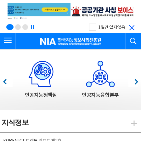
본
전
문
체
바
메
로
뉴
가
바
기
로
1일간 열지않음
가
전체메뉴 열기
검
기
한국지능정보사회진흥원
한국지능정보사회진흥원 주요사업
이전
다음
인공지능정책실
인공지능융합본부
지식정보
지