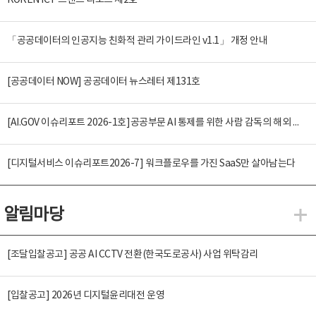
KOREN ICT 트렌드 리포트 제2호
「공공데이터의 인공지능 친화적 관리 가이드라인 v1.1」 개정 안내
[공공데이터 NOW] 공공데이터 뉴스레터 제131호
[AI.GOV 이슈리포트 2026-1호]공공부문 AI 통제를 위한 사람 감독의 해외 사례 분석 및 시사점
[디지털서비스 이슈리포트2026-7] 워크플로우를 가진 SaaS만 살아남는다
알림마당
알
[조달입찰공고] 공공 AI CCTV 전환(한국도로공사) 사업 위탁감리
[입찰공고] 2026년 디지털윤리대전 운영