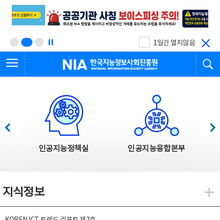
본
전
문
체
바
메
로
뉴
가
바
기
로
1일간 열지않음
가
전체메뉴 열기
검
기
한국지능정보사회진흥원
한국지능정보사회진흥원 주요사업
이전
다음
인공지능정책실
인공지능융합본부
지식정보
지