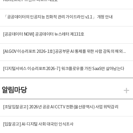
KOREN ICT 트렌드 리포트 제2호
「공공데이터의 인공지능 친화적 관리 가이드라인 v1.1」 개정 안내
[공공데이터 NOW] 공공데이터 뉴스레터 제131호
[AI.GOV 이슈리포트 2026-1호]공공부문 AI 통제를 위한 사람 감독의 해외 사례 분석 및 시사점
[디지털서비스 이슈리포트2026-7] 워크플로우를 가진 SaaS만 살아남는다
알림마당
알
[조달입찰공고] 2026년 공공 AI CCTV 전환(울산광역시) 사업 위탁감리
[입찰공고] AI·디지털 사회 대국민 인식조사