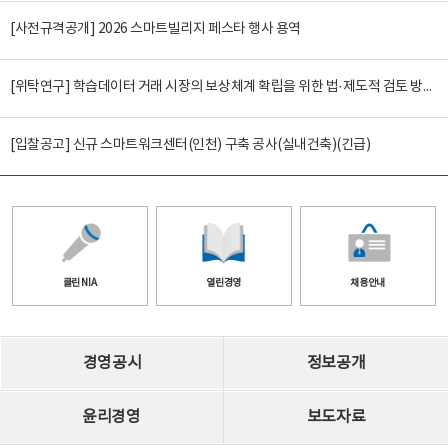
[사전규격공개] 2026 스마트빌리지 페스타 행사 용역
[위탁연구] 학습데이터 거래 시장의 보상체계 확립을 위한 법·제도적 검토 방안 연구
[입찰공고] 신규 스마트워크센터(인천) 구축 공사(실내건축)(긴급)
클린 NIA
열린경영
채용안내
경영공시
정보공개
윤리경영
보도자료