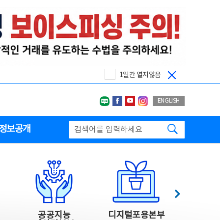
1일간 열지않음
네이버블로그
페이스북
유투브
인스타그랩
ENGLISH
검색하기
정보공개
다음
공공지능
디지털포용본부