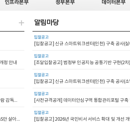
인프라본부
정부본부
데이터본부
알림마당
지식관련 더보기
입찰공고
[입찰공고] 신규 스마트워크센터(인천) 구축 공사(실
입찰공고
 개정 안내
[조달입찰공고] 범정부 인공지능 공통기반 구현(2차
입찰공고
[입찰공고] 신규 스마트워크센터(인천) 구축 공사(소
입찰공고
[AI.GOV 이슈리포트 2026-1호]공공부문 AI 통제를 위한 사람 감독의 해외 사례 분석 및 시사점
입찰공고
[디지털서비스 이슈리포트2026-7] 워크플로우를 가진 SaaS만 살아남는다
[입찰공고] 2026년 국민비서 서비스 확대 및 개선