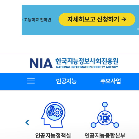
본
전
문
체
바
메
로
뉴
가
바
기
로
가
기
한국지능정보사회진흥원
전체메뉴보기
인공지능
주요사업
한국지능정보사회진흥원 주요사업
이전
인공지능정책실
인공지능융합본부