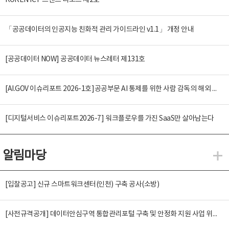
KOREN ICT 트렌드 리포트 제2호
「공공데이터의 인공지능 친화적 관리 가이드라인 v1.1」 개정 안내
[공공데이터 NOW] 공공데이터 뉴스레터 제131호
[AI.GOV 이슈리포트 2026-1호]공공부문 AI 통제를 위한 사람 감독의 해외 사례 분석 및 시사점
[디지털서비스 이슈리포트2026-7] 워크플로우를 가진 SaaS만 살아남는다
알림마당
알
[입찰공고] 신규 스마트워크센터(인천) 구축 공사(소방)
[사전규격공개] 데이터안심구역 통합관리포털 구축 및 안정화 지원 사업 위탁감리