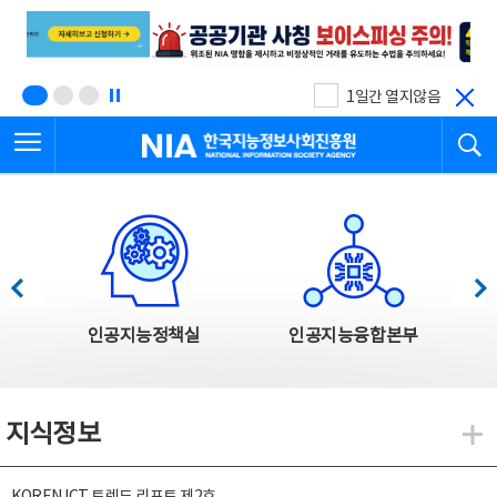
본
전
문
체
바
메
로
뉴
가
바
기
로
1일간 열지않음
가
전체메뉴 열기
검
기
한국지능정보사회진흥원
한국지능정보사회진흥원 주요사업
이전
다음
인공지능정책실
인공지능융합본부
지식정보
지