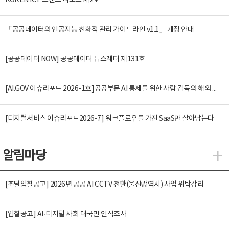
KOREN ICT 트렌드 리포트 제2호
「공공데이터의 인공지능 친화적 관리 가이드라인 v1.1」 개정 안내
[공공데이터 NOW] 공공데이터 뉴스레터 제131호
[AI.GOV 이슈리포트 2026-1호]공공부문 AI 통제를 위한 사람 감독의 해외 사례 분석 및 시사점
[디지털서비스 이슈리포트2026-7] 워크플로우를 가진 SaaS만 살아남는다
알림마당
알
[조달입찰공고] 2026년 공공 AI CCTV 전환(울산광역시) 사업 위탁감리
[입찰공고] AI·디지털 사회 대국민 인식조사