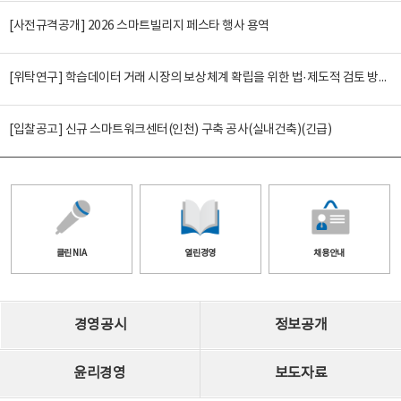
[사전규격공개] 2026 스마트빌리지 페스타 행사 용역
[위탁연구] 학습데이터 거래 시장의 보상체계 확립을 위한 법·제도적 검토 방안 연구
[입찰공고] 신규 스마트워크센터(인천) 구축 공사(실내건축)(긴급)
클린 NIA
열린경영
채용안내
경영공시
정보공개
윤리경영
보도자료