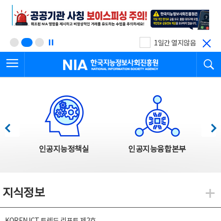
본
전
문
체
바
메
로
뉴
가
바
기
로
1일간 열지않음
가
전체메뉴 열기
검
기
한국지능정보사회진흥원
한국지능정보사회진흥원 주요사업
이전
다음
인공지능정책실
인공지능융합본부
지식정보
지