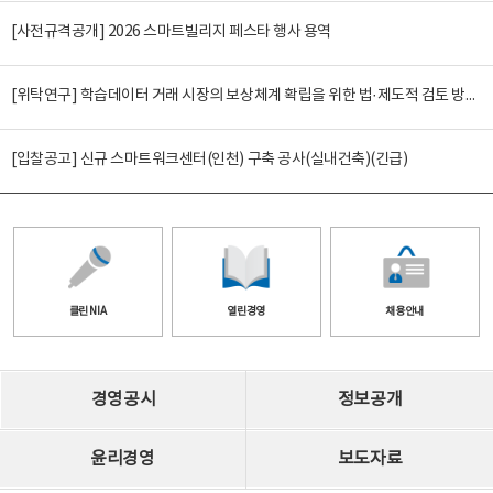
[사전규격공개] 2026 스마트빌리지 페스타 행사 용역
[위탁연구] 학습데이터 거래 시장의 보상체계 확립을 위한 법·제도적 검토 방안 연구
[입찰공고] 신규 스마트워크센터(인천) 구축 공사(실내건축)(긴급)
클린 NIA
열린경영
채용안내
경영공시
정보공개
윤리경영
보도자료