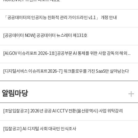
KOREN ICT 트렌드 리포트 제2호
「공공데이터의 인공지능 친화적 관리 가이드라인 v1.1」 개정 안내
[공공데이터 NOW] 공공데이터 뉴스레터 제131호
[AI.GOV 이슈리포트 2026-1호]공공부문 AI 통제를 위한 사람 감독의 해외 사례 분석 및 시사점
[디지털서비스 이슈리포트2026-7] 워크플로우를 가진 SaaS만 살아남는다
알림마당
알
[조달입찰공고] 2026년 공공 AI CCTV 전환(울산광역시) 사업 위탁감리
[입찰공고] AI·디지털 사회 대국민 인식조사