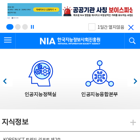
본
전
문
체
바
메
로
뉴
가
바
기
로
1일간 열지않음
가
전체메뉴 열기
검
기
한국지능정보사회진흥원
한국지능정보사회진흥원 주요사업
이전
다음
인공지능정책실
인공지능융합본부
지식정보
지