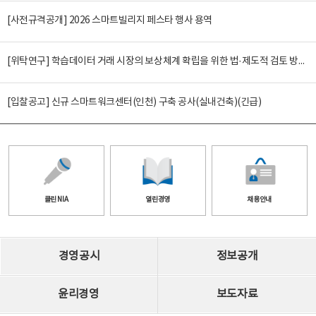
[사전규격공개] 2026 스마트빌리지 페스타 행사 용역
[위탁연구] 학습데이터 거래 시장의 보상체계 확립을 위한 법·제도적 검토 방안 연구
[입찰공고] 신규 스마트워크센터(인천) 구축 공사(실내건축)(긴급)
클린 NIA
열린경영
채용안내
경영공시
정보공개
윤리경영
보도자료