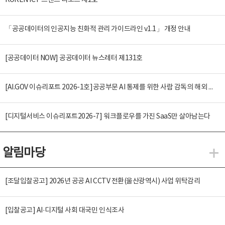
KOREN ICT 트렌드 리포트 제2호
「공공데이터의 인공지능 친화적 관리 가이드라인 v1.1」 개정 안내
[공공데이터 NOW] 공공데이터 뉴스레터 제131호
[AI.GOV 이슈리포트 2026-1호]공공부문 AI 통제를 위한 사람 감독의 해외 사례 분석 및 시사점
[디지털서비스 이슈리포트2026-7] 워크플로우를 가진 SaaS만 살아남는다
알림마당
알
[조달입찰공고] 2026년 공공 AI CCTV 전환(울산광역시) 사업 위탁감리
[입찰공고] AI·디지털 사회 대국민 인식조사