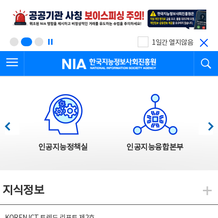
본
전
문
체
바
메
로
뉴
가
바
기
로
1일간 열지않음
가
전체메뉴 열기
검
기
한국지능정보사회진흥원
한국지능정보사회진흥원 주요사업
이전
다음
인공지능정책실
인공지능융합본부
지식정보
지