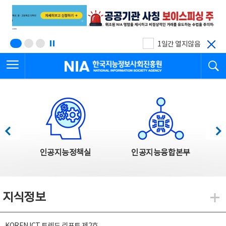
본
전
문
체
바
메
로
뉴
가
바
기
로
1일간 열지않음
가
전체메뉴 열기
검
기
한국지능정보사회진흥원
한국지능정보사회진흥원 주요사업
이전
다음
인공지능정책실
인공지능융합본부
지식정보
지