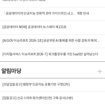
KOREN ICT 트렌드 리포트 제2호
「공공데이터의 인공지능 친화적 관리 가이드라인 v1.1」 개정 안내
[공공데이터 NOW] 공공데이터 뉴스레터 제131호
[AI.GOV 이슈리포트 2026-1호]공공부문 AI 통제를 위한 사람 감독의 해외 사례 분석 및 시사점
[디지털서비스 이슈리포트2026-7] 워크플로우를 가진 SaaS만 살아남는다
알림마당
알
[조달입찰공고] 범정부 인공지능 공통기반 구현(2차)
[입찰공고] 신규 스마트워크센터(인천) 구축 공사(소방)