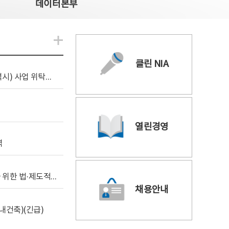
데이터본부
알림관련 더보기
클린 NIA
[조달입찰공고] 2026년 공공 AI CCTV 전환(울산광역시) 사업 위탁감리
열린경영
역
[위탁연구] 학습데이터 거래 시장의 보상체계 확립을 위한 법·제도적 검토 방안 연구
채용안내
내건축)(긴급)