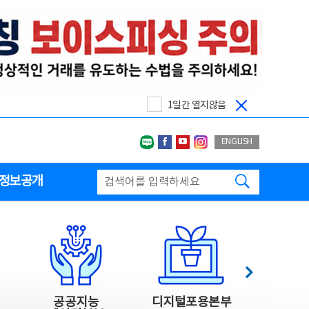
1일간 열지않음
네이버블로그
페이스북
유투브
인스타그랩
ENGLISH
검색하기
정보공개
다음
공공지능
디지털포용본부