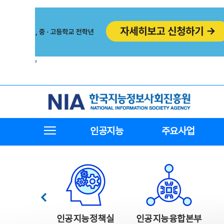
본
전
문
체
바
메
로
뉴
가
바
기
로
가
기
한국지능정보사회진흥원
전체메뉴보기
인공지능
주요사업
한국지능정보사회진흥원 주요사업
이전
인공지능정책실
인공지능융합본부