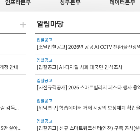
인프라본부
정부본부
데이터본부
알림마당
지식관련 더보기
입찰공고
입찰공고
 개정 안내
[입찰공고] AI·디지털 사회 대국민 인식조사
입찰공고
[사전규격공개] 2026 스마트빌리지 페스타 행사 용
입찰공고
[AI.GOV 이슈리포트 2026-1호]공공부문 AI 통제를 위한 사람 감독의 해외 사례 분석 및 시사점
입찰공고
[디지털서비스 이슈리포트2026-7] 워크플로우를 가진 SaaS만 살아남는다
[입찰공고] 신규 스마트워크센터(인천) 구축 공사(실