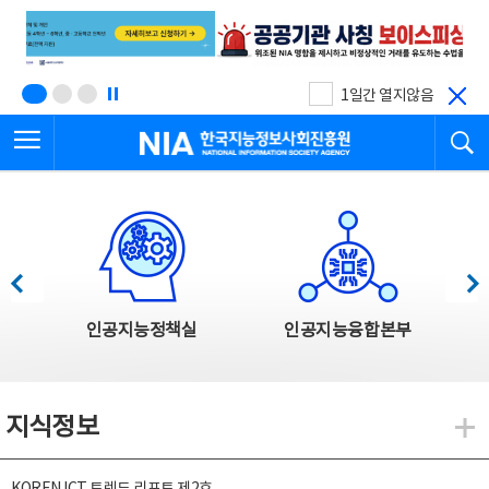
본
전
문
체
바
메
로
뉴
가
바
기
로
1일간 열지않음
가
전체메뉴 열기
검
기
한국지능정보사회진흥원
한국지능정보사회진흥원 주요사업
이전
다음
인공지능정책실
인공지능융합본부
지식정보
지