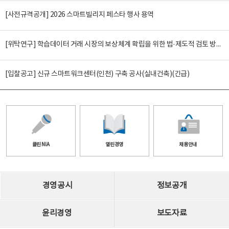
[사전규격공개] 2026 스마트빌리지 페스타 행사 용역
[위탁연구] 학습데이터 거래 시장의 보상체계 확립을 위한 법·제도적 검토 방안 연구
[입찰공고] 신규 스마트워크센터(인천) 구축 공사(실내건축)(긴급)
클린 NIA
열린경영
채용안내
경영공시
정보공개
윤리경영
보도자료