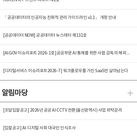
KOREN ICT 트렌드 리포트 제2호
「공공데이터의 인공지능 친화적 관리 가이드라인 v1.1」 개정 안내
[공공데이터 NOW] 공공데이터 뉴스레터 제131호
[AI.GOV 이슈리포트 2026-1호]공공부문 AI 통제를 위한 사람 감독의 해외 사례 분석 및 시사점
[디지털서비스 이슈리포트2026-7] 워크플로우를 가진 SaaS만 살아남는다
알림마당
알
[조달입찰공고] 2026년 공공 AI CCTV 전환(울산광역시) 사업 위탁감리
[입찰공고] AI·디지털 사회 대국민 인식조사