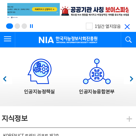
본
전
문
체
바
메
로
뉴
가
바
기
로
1일간 열지않음
가
전체메뉴 열기
검
기
한국지능정보사회진흥원
한국지능정보사회진흥원 주요사업
이전
다음
인공지능정책실
인공지능융합본부
지식정보
지