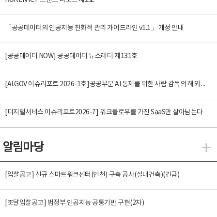
KOREN ICT 트렌드 리포트 제2호
「공공데이터의 인공지능 친화적 관리 가이드라인 v1.1」 개정 안내
[공공데이터 NOW] 공공데이터 뉴스레터 제131호
[AI.GOV 이슈리포트 2026-1호]공공부문 AI 통제를 위한 사람 감독의 해외 사례 분석 및 시사점
[디지털서비스 이슈리포트2026-7] 워크플로우를 가진 SaaS만 살아남는다
알림마당
알
[입찰공고] 신규 스마트워크센터(인천) 구축 공사(실내건축)(긴급)
[조달입찰공고] 범정부 인공지능 공통기반 구현(2차)