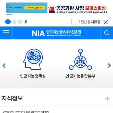
본
전
문
체
바
메
로
뉴
가
바
기
로
1일간 열지않음
가
전체메뉴 열기
검
기
한국지능정보사회진흥원
한국지능정보사회진흥원 주요사업
이전
다음
인공지능정책실
인공지능융합본부
지식정보
지