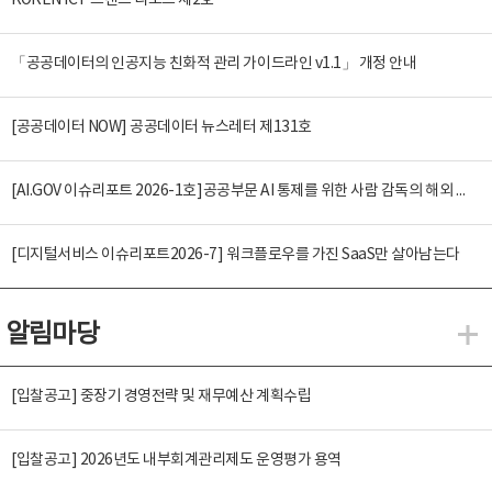
KOREN ICT 트렌드 리포트 제2호
「공공데이터의 인공지능 친화적 관리 가이드라인 v1.1」 개정 안내
[공공데이터 NOW] 공공데이터 뉴스레터 제131호
[AI.GOV 이슈리포트 2026-1호]공공부문 AI 통제를 위한 사람 감독의 해외 사례 분석 및 시사점
[디지털서비스 이슈리포트2026-7] 워크플로우를 가진 SaaS만 살아남는다
알림마당
알
[입찰공고] 중장기 경영전략 및 재무예산 계획수립
[입찰공고] 2026년도 내부회계관리제도 운영평가 용역