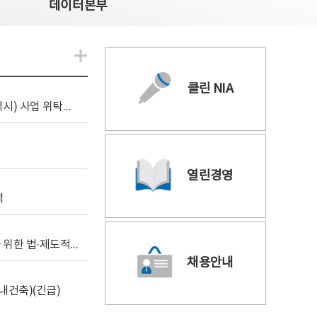
데이터본부
알림관련 더보기
클린 NIA
[조달입찰공고] 2026년 공공 AI CCTV 전환(울산광역시) 사업 위탁감리
열린경영
역
[위탁연구] 학습데이터 거래 시장의 보상체계 확립을 위한 법·제도적 검토 방안 연구
채용안내
내건축)(긴급)