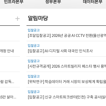
인프라본부
정부본부
데이터본부
알림마당
지식관련 더보기
입찰공고
입찰공고
 개정 안내
[입찰공고] AI·디지털 사회 대국민 인식조사
입찰공고
[사전규격공개] 2026 스마트빌리지 페스타 행사 용
입찰공고
[AI.GOV 이슈리포트 2026-1호]공공부문 AI 통제를 위한 사람 감독의 해외 사례 분석 및 시사점
입찰공고
[디지털서비스 이슈리포트2026-7] 워크플로우를 가진 SaaS만 살아남는다
[입찰공고] 신규 스마트워크센터(인천) 구축 공사(실