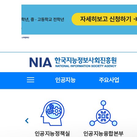
본
전
문
체
바
메
로
뉴
가
바
기
로
가
기
한국지능정보사회진흥원
전체메뉴보기
인공지능
주요사업
한국지능정보사회진흥원 주요사업
이전
인공지능정책실
인공지능융합본부