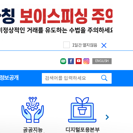
1일간 열지않음
네이버블로그
페이스북
유투브
인스타그랩
ENGLISH
검색하기
정보공개
다음
공공지능
디지털포용본부