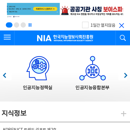
본
전
문
체
바
메
로
뉴
가
바
기
로
1일간 열지않음
가
전체메뉴 열기
검
기
한국지능정보사회진흥원
한국지능정보사회진흥원 주요사업
이전
다음
인공지능정책실
인공지능융합본부
지식정보
지