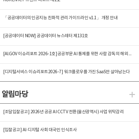
KOREN ICT 트렌드 리포트 제2호
「공공데이터의 인공지능 친화적 관리 가이드라인 v1.1」 개정 안내
[공공데이터 NOW] 공공데이터 뉴스레터 제131호
[AI.GOV 이슈리포트 2026-1호]공공부문 AI 통제를 위한 사람 감독의 해외 사례 분석 및 시사점
[디지털서비스 이슈리포트2026-7] 워크플로우를 가진 SaaS만 살아남는다
알림마당
알
[조달입찰공고] 2026년 공공 AI CCTV 전환(울산광역시) 사업 위탁감리
[입찰공고] AI·디지털 사회 대국민 인식조사