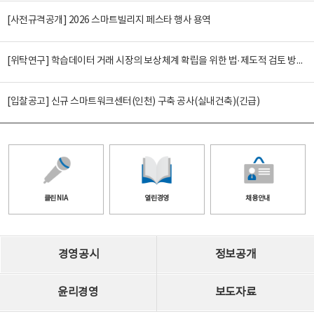
[사전규격공개] 2026 스마트빌리지 페스타 행사 용역
[위탁연구] 학습데이터 거래 시장의 보상체계 확립을 위한 법·제도적 검토 방안 연구
[입찰공고] 신규 스마트워크센터(인천) 구축 공사(실내건축)(긴급)
클린 NIA
열린경영
채용안내
경영공시
정보공개
윤리경영
보도자료