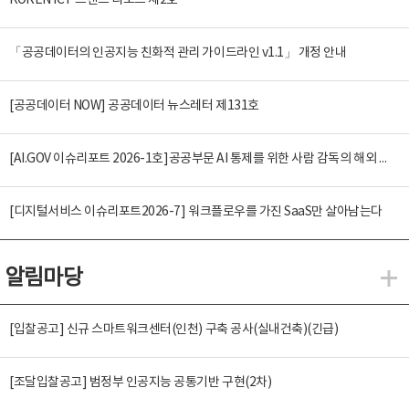
KOREN ICT 트렌드 리포트 제2호
「공공데이터의 인공지능 친화적 관리 가이드라인 v1.1」 개정 안내
[공공데이터 NOW] 공공데이터 뉴스레터 제131호
[AI.GOV 이슈리포트 2026-1호]공공부문 AI 통제를 위한 사람 감독의 해외 사례 분석 및 시사점
[디지털서비스 이슈리포트2026-7] 워크플로우를 가진 SaaS만 살아남는다
알림마당
알
[입찰공고] 신규 스마트워크센터(인천) 구축 공사(실내건축)(긴급)
[조달입찰공고] 범정부 인공지능 공통기반 구현(2차)