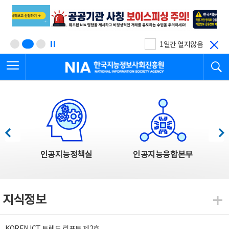
본
전
문
체
바
메
로
뉴
가
바
기
로
1일간 열지않음
가
전체메뉴 열기
검
기
한국지능정보사회진흥원
한국지능정보사회진흥원 주요사업
이전
다음
인공지능정책실
인공지능융합본부
지식정보
지