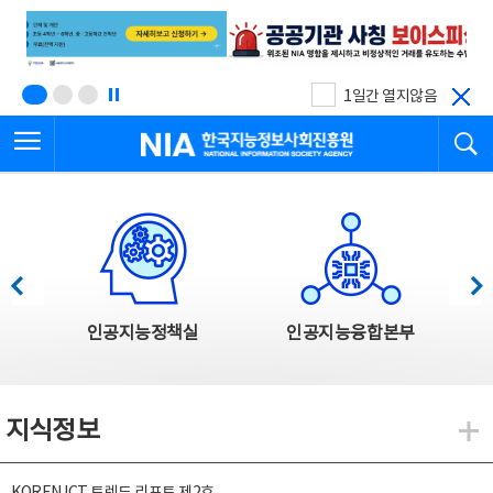
본
전
문
체
바
메
로
뉴
가
바
기
로
1일간 열지않음
가
전체메뉴 열기
검
기
한국지능정보사회진흥원
한국지능정보사회진흥원 주요사업
이전
다음
인공지능정책실
인공지능융합본부
지식정보
지