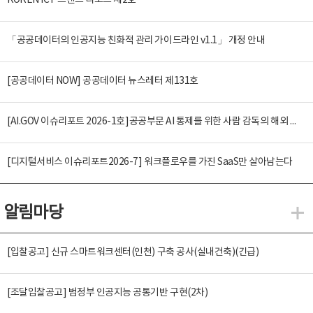
KOREN ICT 트렌드 리포트 제2호
「공공데이터의 인공지능 친화적 관리 가이드라인 v1.1」 개정 안내
[공공데이터 NOW] 공공데이터 뉴스레터 제131호
[AI.GOV 이슈리포트 2026-1호]공공부문 AI 통제를 위한 사람 감독의 해외 사례 분석 및 시사점
[디지털서비스 이슈리포트2026-7] 워크플로우를 가진 SaaS만 살아남는다
알림마당
알
[입찰공고] 신규 스마트워크센터(인천) 구축 공사(실내건축)(긴급)
[조달입찰공고] 범정부 인공지능 공통기반 구현(2차)