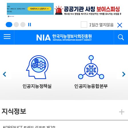
본
전
문
체
바
메
로
뉴
가
바
기
로
1일간 열지않음
가
전체메뉴 열기
검
기
한국지능정보사회진흥원
한국지능정보사회진흥원 주요사업
이전
다음
인공지능정책실
인공지능융합본부
지식정보
지