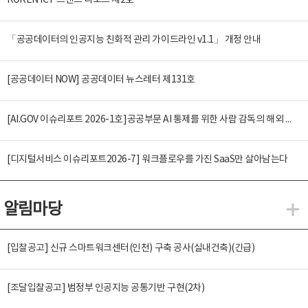
KOREN ICT 트렌드 리포트 제2호
「공공데이터의 인공지능 친화적 관리 가이드라인 v1.1」 개정 안내
[공공데이터 NOW] 공공데이터 뉴스레터 제131호
[AI.GOV 이슈리포트 2026-1호]공공부문 AI 통제를 위한 사람 감독의 해외 사례 분석 및 시사점
[디지털서비스 이슈리포트2026-7] 워크플로우를 가진 SaaS만 살아남는다
알림마당
알
[입찰공고] 신규 스마트워크센터(인천) 구축 공사(실내건축)(긴급)
[조달입찰공고] 범정부 인공지능 공통기반 구현(2차)