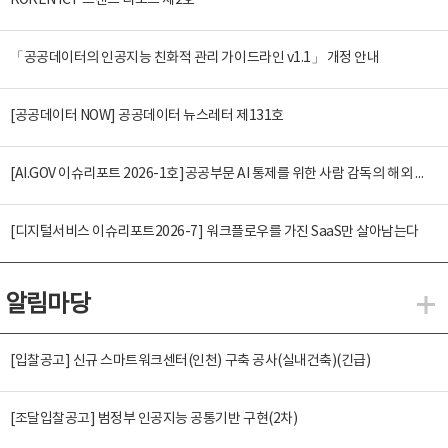
KOREN ICT 트렌드 리포트 제2호
「공공데이터의 인공지능 친화적 관리 가이드라인 v1.1」 개정 안내
[공공데이터 NOW] 공공데이터 뉴스레터 제131호
[AI.GOV 이슈리포트 2026-1호]공공부문 AI 통제를 위한 사람 감독의 해외 사례 분석 및 시사점
[디지털서비스 이슈리포트2026-7] 워크플로우를 가진 SaaS만 살아남는다
알림마당
알
[입찰공고] 신규 스마트워크센터(인천) 구축 공사(실내건축)(긴급)
[조달입찰공고] 범정부 인공지능 공통기반 구현(2차)