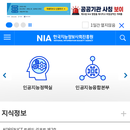
본
전
문
체
바
메
로
뉴
가
바
기
로
1일간 열지않음
가
전체메뉴 열기
검
기
한국지능정보사회진흥원
한국지능정보사회진흥원 주요사업
이전
다음
인공지능정책실
인공지능융합본부
지식정보
지