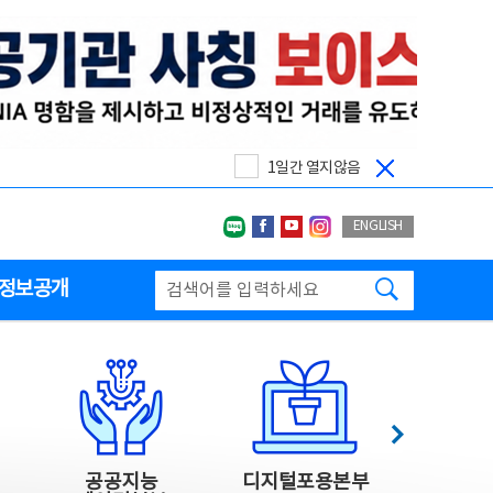
1일간 열지않음
네이버블로그
페이스북
유투브
인스타그랩
ENGLISH
검색하기
정보공개
다음
공공지능
디지털포용본부