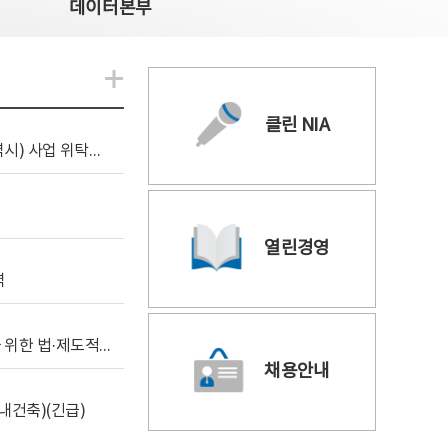
데이터본부
알림관련 더보기
클린 NIA
[조달입찰공고] 2026년 공공 AI CCTV 전환(울산광역시) 사업 위탁감리
열린경영
역
[위탁연구] 학습데이터 거래 시장의 보상체계 확립을 위한 법·제도적 검토 방안 연구
채용안내
내건축)(긴급)