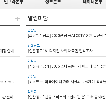
인프라본부
정부본부
데이터본부
알림마당
지식관련 더보기
입찰공고
입찰공고
 개정 안내
[입찰공고] AI·디지털 사회 대국민 인식조사
입찰공고
[사전규격공개] 2026 스마트빌리지 페스타 행사 용
입찰공고
[AI.GOV 이슈리포트 2026-1호]공공부문 AI 통제를 위한 사람 감독의 해외 사례 분석 및 시사점
입찰공고
[디지털서비스 이슈리포트2026-7] 워크플로우를 가진 SaaS만 살아남는다
[입찰공고] 신규 스마트워크센터(인천) 구축 공사(실