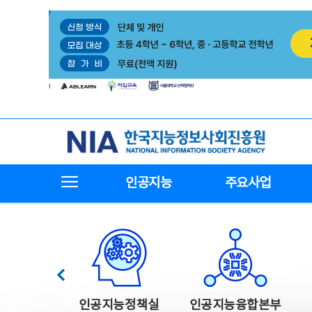
본
전
문
체
바
메
로
뉴
가
바
기
로
가
기
한국지능정보사회진흥원
전체메뉴보기
인공지능
주요사업
한국지능정보사회진흥원 주요사업
이전
인공지능정책실
인공지능융합본부