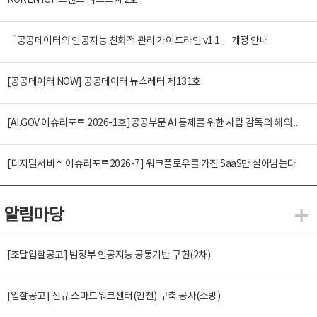
KOREN ICT 트렌드 리포트 제2호
「공공데이터의 인공지능 친화적 관리 가이드라인 v1.1」 개정 안내
[공공데이터 NOW] 공공데이터 뉴스레터 제131호
[AI.GOV 이슈리포트 2026-1호]공공부문 AI 통제를 위한 사람 감독의 해외 사례 분석 및 시사점
[디지털서비스 이슈리포트2026-7] 워크플로우를 가진 SaaS만 살아남는다
알림마당
알
[조달입찰공고] 범정부 인공지능 공통기반 구현(2차)
[입찰공고] 신규 스마트워크센터(인천) 구축 공사(소방)