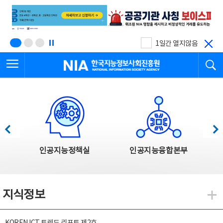
본
전
문
체
바
메
로
뉴
가
바
기
로
1일간 열지않음
가
전체메뉴 열기
검
기
한국지능정보사회진흥원
한국지능정보사회진흥원 주요사업
이전
다음
인공지능정책실
인공지능융합본부
지식정보
지