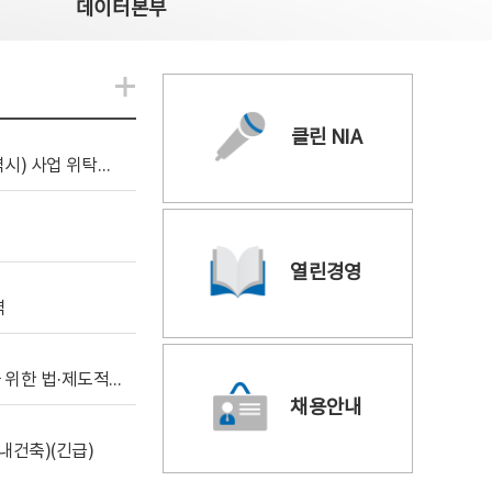
데이터본부
알림관련 더보기
클린 NIA
[조달입찰공고] 2026년 공공 AI CCTV 전환(울산광역시) 사업 위탁감리
열린경영
역
[위탁연구] 학습데이터 거래 시장의 보상체계 확립을 위한 법·제도적 검토 방안 연구
채용안내
내건축)(긴급)