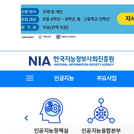
본
전
문
체
바
메
로
뉴
가
바
기
로
가
기
한국지능정보사회진흥원
전체메뉴보기
인공지능
주요사업
한국지능정보사회진흥원 주요사업
이전
인공지능정책실
인공지능융합본부