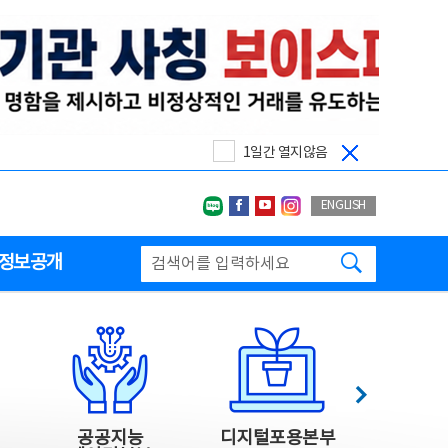
1일간 열지않음
네이버블로그
페이스북
유투브
인스타그랩
ENGLISH
검색하기
정보공개
다음
공공지능
디지털포용본부