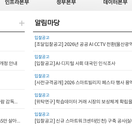
인프라본부
정부본부
데이터본부
알림마당
지식관련 더보기
입찰공고
입찰공고
 개정 안내
[입찰공고] AI·디지털 사회 대국민 인식조사
입찰공고
[사전규격공개] 2026 스마트빌리지 페스타 행사 용
입찰공고
[AI.GOV 이슈리포트 2026-1호]공공부문 AI 통제를 위한 사람 감독의 해외 사례 분석 및 시사점
입찰공고
[디지털서비스 이슈리포트2026-7] 워크플로우를 가진 SaaS만 살아남는다
[입찰공고] 신규 스마트워크센터(인천) 구축 공사(실