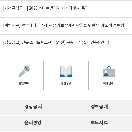
[사전규격공개] 2026 스마트빌리지 페스타 행사 용역
[위탁연구] 학습데이터 거래 시장의 보상체계 확립을 위한 법·제도적 검토 방안 연구
[입찰공고] 신규 스마트워크센터(인천) 구축 공사(실내건축)(긴급)
클린 NIA
열린경영
채용안내
경영공시
정보공개
윤리경영
보도자료