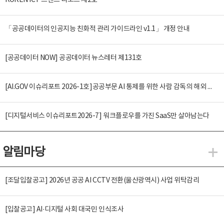
KOREN ICT 트렌드 리포트 제2호
「공공데이터의 인공지능 친화적 관리 가이드라인 v1.1」 개정 안내
[공공데이터 NOW] 공공데이터 뉴스레터 제131호
[AI.GOV 이슈리포트 2026-1호]공공부문 AI 통제를 위한 사람 감독의 해외 사례 분석 및 시사점
[디지털서비스 이슈리포트2026-7] 워크플로우를 가진 SaaS만 살아남는다
알림마당
알
[조달입찰공고] 2026년 공공 AI CCTV 전환(울산광역시) 사업 위탁감리
[입찰공고] AI·디지털 사회 대국민 인식조사