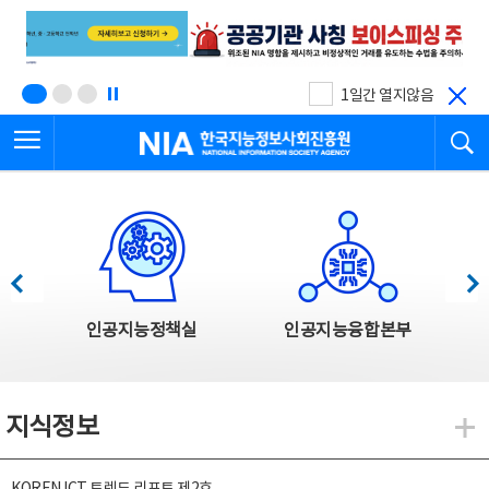
본
전
문
체
바
메
로
뉴
가
바
기
로
1일간 열지않음
가
전체메뉴 열기
검
기
한국지능정보사회진흥원
한국지능정보사회진흥원 주요사업
이전
다음
인공지능정책실
인공지능융합본부
지식정보
지