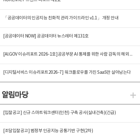
KOREN ICT 트렌드 리포트 제2호
「공공데이터의 인공지능 친화적 관리 가이드라인 v1.1」 개정 안내
[공공데이터 NOW] 공공데이터 뉴스레터 제131호
[AI.GOV 이슈리포트 2026-1호]공공부문 AI 통제를 위한 사람 감독의 해외 사례 분석 및 시사점
[디지털서비스 이슈리포트2026-7] 워크플로우를 가진 SaaS만 살아남는다
알림마당
알
[입찰공고] 신규 스마트워크센터(인천) 구축 공사(실내건축)(긴급)
[조달입찰공고] 범정부 인공지능 공통기반 구현(2차)