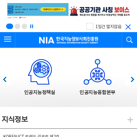
본
전
문
체
바
메
로
뉴
가
바
기
로
1일간 열지않음
가
전체메뉴 열기
검
기
한국지능정보사회진흥원
한국지능정보사회진흥원 주요사업
이전
다음
인공지능정책실
인공지능융합본부
지식정보
지