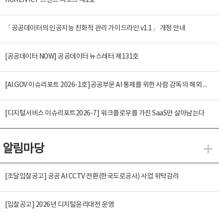
KOREN ICT 트렌드 리포트 제2호
「공공데이터의 인공지능 친화적 관리 가이드라인 v1.1」 개정 안내
[공공데이터 NOW] 공공데이터 뉴스레터 제131호
[AI.GOV 이슈리포트 2026-1호]공공부문 AI 통제를 위한 사람 감독의 해외 사례 분석 및 시사점
[디지털서비스 이슈리포트2026-7] 워크플로우를 가진 SaaS만 살아남는다
알림마당
알
[조달입찰공고] 공공 AI CCTV 전환(한국도로공사) 사업 위탁감리
[입찰공고] 2026년 디지털윤리대전 운영