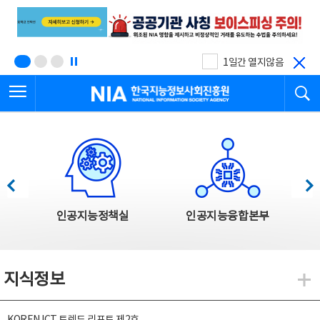
본
전
문
체
바
메
로
뉴
가
바
기
로
1일간 열지않음
가
전체메뉴 열기
검
기
한국지능정보사회진흥원
한국지능정보사회진흥원 주요사업
이전
다음
인공지능정책실
인공지능융합본부
지식정보
지