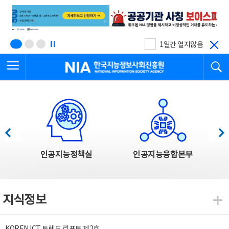
본
전
문
체
바
메
로
뉴
가
바
기
로
1일간 열지않음
가
전체메뉴 열기
검
기
한국지능정보사회진흥원
한국지능정보사회진흥원 주요사업
이전
다음
인공지능정책실
인공지능융합본부
지식정보
지