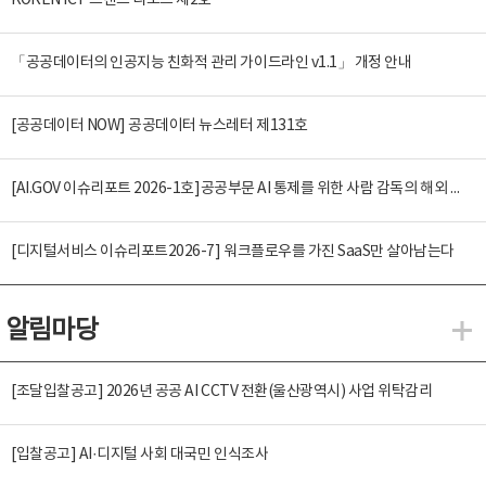
KOREN ICT 트렌드 리포트 제2호
「공공데이터의 인공지능 친화적 관리 가이드라인 v1.1」 개정 안내
[공공데이터 NOW] 공공데이터 뉴스레터 제131호
[AI.GOV 이슈리포트 2026-1호]공공부문 AI 통제를 위한 사람 감독의 해외 사례 분석 및 시사점
[디지털서비스 이슈리포트2026-7] 워크플로우를 가진 SaaS만 살아남는다
알림마당
알
[조달입찰공고] 2026년 공공 AI CCTV 전환(울산광역시) 사업 위탁감리
[입찰공고] AI·디지털 사회 대국민 인식조사