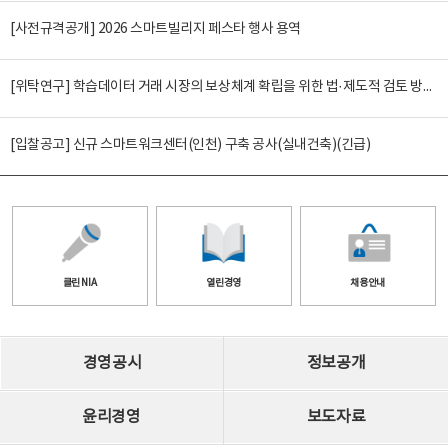
[사전규격공개] 2026 스마트빌리지 페스타 행사 용역
[위탁연구] 학습데이터 거래 시장의 보상체계 확립을 위한 법·제도적 검토 방안 연구
[입찰공고] 신규 스마트워크센터(인천) 구축 공사(실내건축)(긴급)
클린 NIA
열린경영
채용안내
경영공시
정보공개
윤리경영
보도자료