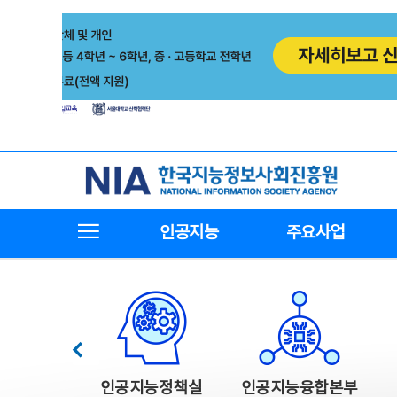
본
전
문
체
바
메
로
뉴
가
바
기
로
가
기
한국지능정보사회진흥원
전체메뉴보기
인공지능
주요사업
한국지능정보사회진흥원 주요사업
이전
인공지능정책실
인공지능융합본부