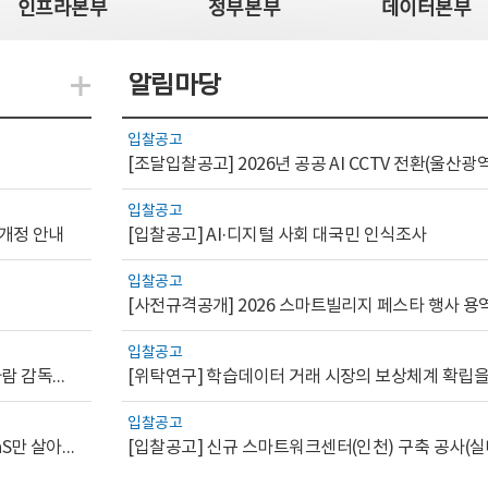
인프라본부
정부본부
데이터본부
알림마당
지식관련 더보기
입찰공고
입찰공고
 개정 안내
[입찰공고] AI·디지털 사회 대국민 인식조사
입찰공고
[사전규격공개] 2026 스마트빌리지 페스타 행사 용
입찰공고
[AI.GOV 이슈리포트 2026-1호]공공부문 AI 통제를 위한 사람 감독의 해외 사례 분석 및 시사점
입찰공고
[디지털서비스 이슈리포트2026-7] 워크플로우를 가진 SaaS만 살아남는다
[입찰공고] 신규 스마트워크센터(인천) 구축 공사(실