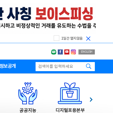
1일간 열지않음
네이버블로그
페이스북
유투브
인스타그랩
ENGLISH
검색하기
정보공개
다음
공공지능
디지털포용본부