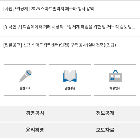
[사전규격공개] 2026 스마트빌리지 페스타 행사 용역
[위탁연구] 학습데이터 거래 시장의 보상체계 확립을 위한 법·제도적 검토 방안 연구
[입찰공고] 신규 스마트워크센터(인천) 구축 공사(실내건축)(긴급)
클린 NIA
열린경영
채용안내
경영공시
정보공개
윤리경영
보도자료