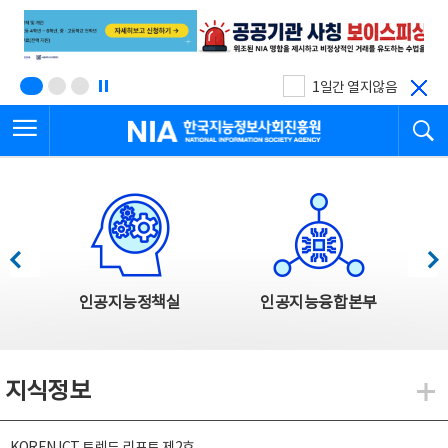
본
전
문
체
바
메
로
뉴
가
바
기
로
1일간 열지않음
가
전체메뉴 열기
검
기
한국지능정보사회진흥원
한국지능정보사회진흥원 주요사업
이전
다음
인공지능정책실
인공지능융합본부
지식정보
지