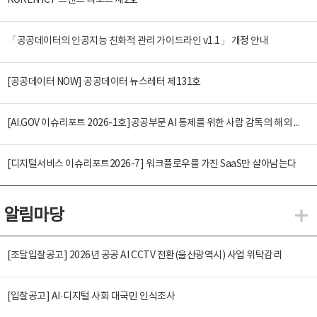
KOREN ICT 트렌드 리포트 제2호
「공공데이터의 인공지능 친화적 관리 가이드라인 v1.1」 개정 안내
[공공데이터 NOW] 공공데이터 뉴스레터 제131호
[AI.GOV 이슈리포트 2026-1호]공공부문 AI 통제를 위한 사람 감독의 해외 사례 분석 및 시사점
[디지털서비스 이슈리포트2026-7] 워크플로우를 가진 SaaS만 살아남는다
알림마당
알
[조달입찰공고] 2026년 공공 AI CCTV 전환(울산광역시) 사업 위탁감리
[입찰공고] AI·디지털 사회 대국민 인식조사