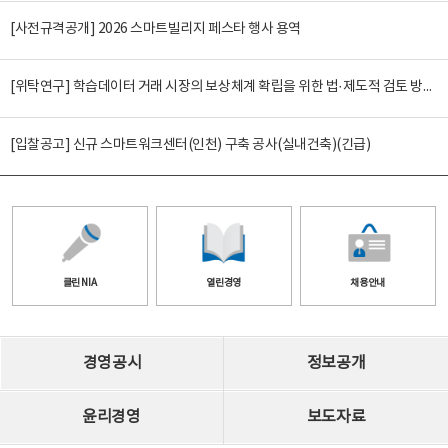
[사전규격공개] 2026 스마트빌리지 페스타 행사 용역
[위탁연구] 학습데이터 거래 시장의 보상체계 확립을 위한 법·제도적 검토 방안 연구
[입찰공고] 신규 스마트워크센터(인천) 구축 공사(실내건축)(긴급)
클린 NIA
열린경영
채용안내
경영공시
정보공개
윤리경영
보도자료