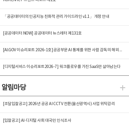
KOREN ICT 트렌드 리포트 제2호
「공공데이터의 인공지능 친화적 관리 가이드라인 v1.1」 개정 안내
[공공데이터 NOW] 공공데이터 뉴스레터 제131호
[AI.GOV 이슈리포트 2026-1호]공공부문 AI 통제를 위한 사람 감독의 해외 사례 분석 및 시사점
[디지털서비스 이슈리포트2026-7] 워크플로우를 가진 SaaS만 살아남는다
알림마당
알
[조달입찰공고] 2026년 공공 AI CCTV 전환(울산광역시) 사업 위탁감리
[입찰공고] AI·디지털 사회 대국민 인식조사