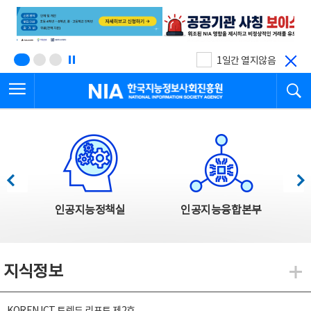
본
전
문
체
바
메
로
뉴
가
바
기
로
1일간 열지않음
가
전체메뉴 열기
검
기
한국지능정보사회진흥원
한국지능정보사회진흥원 주요사업
이전
다음
인공지능정책실
인공지능융합본부
지식정보
지