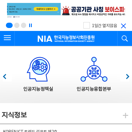
본
전
문
체
바
메
로
뉴
가
바
기
로
1일간 열지않음
가
전체메뉴 열기
검
기
한국지능정보사회진흥원
한국지능정보사회진흥원 주요사업
이전
다음
인공지능정책실
인공지능융합본부
지식정보
지