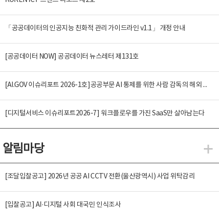
KOREN ICT 트렌드 리포트 제2호
「공공데이터의 인공지능 친화적 관리 가이드라인 v1.1」 개정 안내
[공공데이터 NOW] 공공데이터 뉴스레터 제131호
[AI.GOV 이슈리포트 2026-1호]공공부문 AI 통제를 위한 사람 감독의 해외 사례 분석 및 시사점
[디지털서비스 이슈리포트2026-7] 워크플로우를 가진 SaaS만 살아남는다
알림마당
알
[조달입찰공고] 2026년 공공 AI CCTV 전환(울산광역시) 사업 위탁감리
[입찰공고] AI·디지털 사회 대국민 인식조사