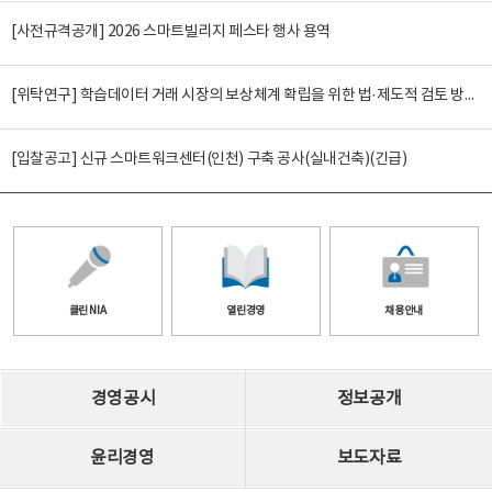
[사전규격공개] 2026 스마트빌리지 페스타 행사 용역
[위탁연구] 학습데이터 거래 시장의 보상체계 확립을 위한 법·제도적 검토 방안 연구
[입찰공고] 신규 스마트워크센터(인천) 구축 공사(실내건축)(긴급)
클린 NIA
열린경영
채용안내
경영공시
정보공개
윤리경영
보도자료