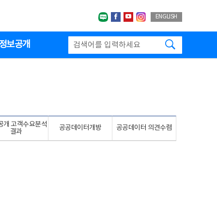
네이버블로그
페이스북
유투브
인스타그랩
ENGLISH
검색하기
정보공개
공개 고객수요분석
공공데이터개방
공공데이터 의견수렴
결과