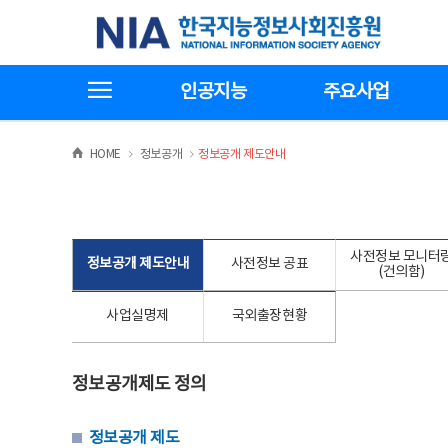
본
전
한국지능정보사회진흥원
문
체
바
메
로
뉴
가
바
전체메뉴보기
기
로
인공지능
주요사업
가
기
>
>
HOME
정보공개
정보공개 제도안내
사전정보 모니터
정보공개 제도안내
사전정보 공표
(건의함)
사업실명제
국외출장현황
정보공개제도 정의
정보공개 제도