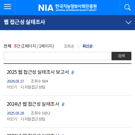
본
전
전체메뉴 열기
검
한국지능정보사회진흥원
문
체
바
메
로
뉴
가
바
웹 접근성 실태조사
기
로
가
기
전체
8
건 (1페이지 / 1페이지)
조회순
최신순
검색
2025 웹 접근성 실태조사 보고서
첨부파일 있음
2026.03.27
조회수 904
이민기
디지털접근성팀
2024년 웹 접근성 실태조사
첨부파일 있음
2025.03.28
조회수 5832
이민기
디지털접근성팀