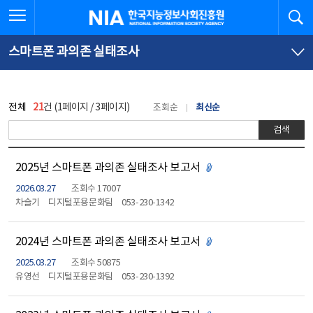
본
전
전체메뉴 열기
검
한국지능정보사회진흥원
문
체
바
메
로
뉴
가
바
스마트폰 과의존 실태조사
기
로
가
기
전체
21
건 (1페이지 / 3페이지)
조회순
최신순
검색
2025년 스마트폰 과의존 실태조사 보고서
첨부파일 있음
2026.03.27
조회수 17007
차슬기
디지털포용문화팀
053-230-1342
2024년 스마트폰 과의존 실태조사 보고서
첨부파일 있음
2025.03.27
조회수 50875
유영선
디지털포용문화팀
053-230-1392