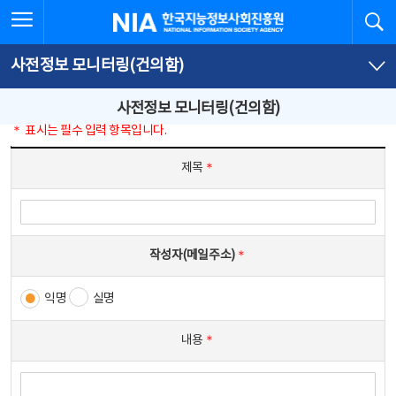
본
전
전체메뉴 열기
검
한국지능정보사회진흥원
문
체
바
메
로
뉴
가
바
사전정보 모니터링(건의함)
기
로
가
기
사전정보 모니터링(건의함)
＊ 표시는 필수 입력 항목입니다.
사전정보 모니터링(건의함) 작성 (제목, 내용으로 구성된 테이블 레이아웃)
제목
＊
작성자(메일주소)
＊
익명
실명
내용
＊