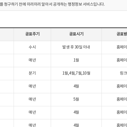
 청구하기 전에 미리미리 알아서 공개하는 행정정보 서비스입니다.
공표주기
공표시기
공표
수시
발생 후 30일 이내
홈페
매년
1월
홈페
분기
1월,4월,7월,10월
링
매년
4월
홈페
매년
5월
홈페
매년
4월
홈페
매년
4월
홈페