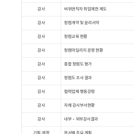
감사
비위면직자 취업제한 제도
감사
청렴계약 및 윤리서약
감사
청렴교육 현황
감사
청렴마일리지 운영 현황
감사
종합 청렴도 평가
감사
청렴도 조사 결과
감사
협력업체 행동강령
감사
자체 감사부서현황
감사
내부‧외부감사결과
기획·재정
부서별 주요 계획