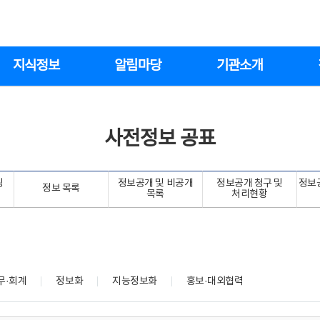
지식정보
알림마당
기관소개
사전정보 공표
링
정보공개 및 비공개
정보공개 청구 및
정보
정보 목록
목록
처리현황
무·회계
정보화
지능정보화
홍보·대외협력