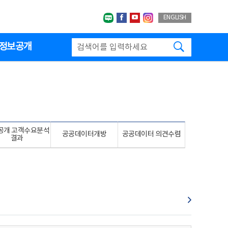
네이버블로그
페이스북
유투브
인스타그랩
ENGLISH
검색하기
정보공개
공개 고객수요분석
공공데이터개방
공공데이터 의견수렴
결과