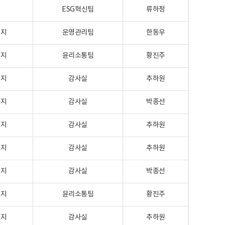
크
ESG혁신팀
류하정
이지
운영관리팀
한동우
이지
윤리소통팀
황진주
이지
감사실
추하원
이지
감사실
박종선
이지
감사실
추하원
이지
감사실
추하원
이지
감사실
박종선
이지
윤리소통팀
황진주
이지
감사실
추하원