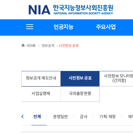
본
전
한국지능정보사회진흥원
문
체
바
메
로
뉴
가
바
전체메뉴보기
기
로
인공지능
주요사업
가
기
>
>
HOME
정보공개
사전정보 공표
사전정보 모니터
정보공개 제도안내
사전정보 공표
(건의함)
사업실명제
국외출장현황
전체
경영일반
감사
기획·재정
재