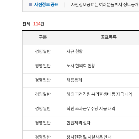
사전정보 공표
사전정보공표는 여러분들께서 정보공개를
전체
114
건
사전정보공표 - 구분별, 공표목록, 공표주기, 공표시기, 공표방법, 담당부서, 담당자 정보 제공
구분
공표목록
경영일반
사규 현황
경영일반
노사 협의회 현황
경영일반
채용통계
경영일반
해외 파견직원 복리후생비 등 지급 내역
경영일반
직원 초과근무수당 지급 내역
경영일반
민원처리 절차
경영일반
청사현황 및 시설사용 안내