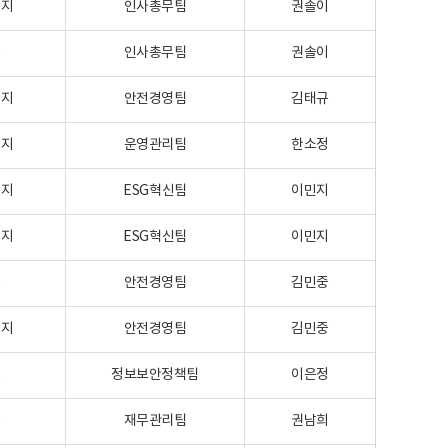
이지
인사총무팀
권솔이
크
인사총무팀
권솔이
이지
안전경영팀
김태규
이지
운영관리팀
한소정
이지
ESG혁신팀
이민지
이지
ESG혁신팀
이민지
크
안전경영팀
김민중
이지
안전경영팀
김민중
크
정보보안정책팀
이은정
크
재무관리팀
권남희