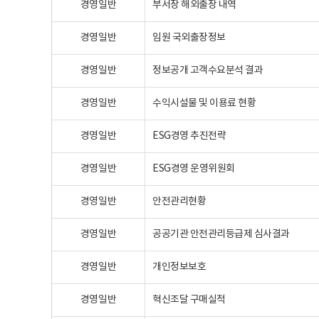
경영일반
부서장 해외출장 내역
경영일반
임원 국외출장정보
경영일반
정보공개 고객수요분석 결과
경영일반
수익시설물 및 이용료 현황
경영일반
ESG경영 추진전략
경영일반
ESG경영 운영위원회
경영일반
안전관리현황
경영일반
공공기관 안전관리등급제 심사결과
경영일반
개인정보보호
경영일반
혁신조달 구매실적