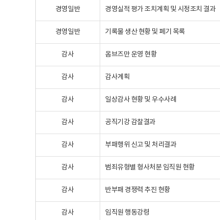
경영일반
경영실적 평가 조치계획 및 시정조치 결과
경영일반
기록물 생산 현황 및 폐기 목록
감사
옴브즈만 운영 현황
감사
감사계획
감사
일상감사 현황 및 우수사례
감사
공직기강 감찰결과
감사
부패행위 신고 및 처리결과
감사
범죄유형별 형사처분 임직원 현황
감사
반부패 경쟁력 추진 현황
감사
임직원 행동강령