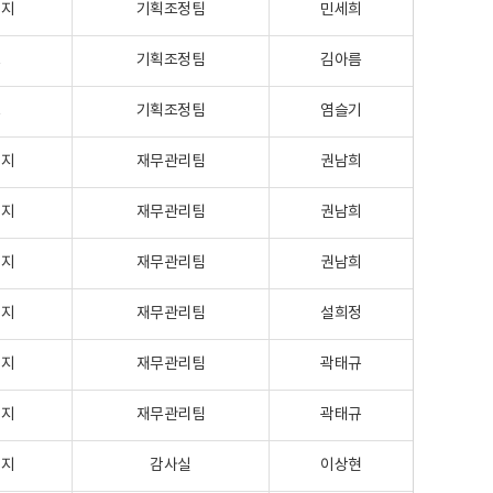
이지
기획조정팀
민세희
크
기획조정팀
김아름
크
기획조정팀
염슬기
이지
재무관리팀
권남희
이지
재무관리팀
권남희
이지
재무관리팀
권남희
이지
재무관리팀
설희정
이지
재무관리팀
곽태규
이지
재무관리팀
곽태규
이지
감사실
이상현