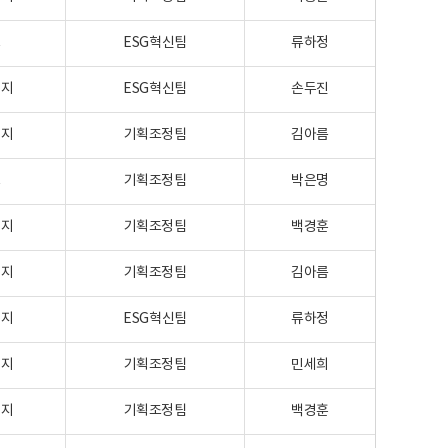
크
ESG혁신팀
류하정
이지
ESG혁신팀
손두진
이지
기획조정팀
김아름
크
기획조정팀
박은명
이지
기획조정팀
백경훈
이지
기획조정팀
김아름
이지
ESG혁신팀
류하정
이지
기획조정팀
민세희
이지
기획조정팀
백경훈