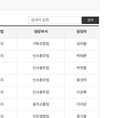
검색
방법
담당부서
담당자
이지
기획조정팀
김아름
이지
인사총무팀
박태환
크
인사총무팀
박연홍
이지
인사총무팀
류성하
이지
인사총무팀
이상록
이지
윤리소통팀
이지상
이지
안전경영팀
장기용