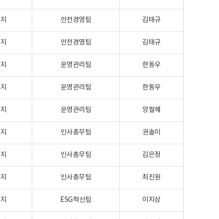
이지
안전경영팀
김태규
이지
안전경영팀
김태규
이지
운영관리팀
한동우
이지
운영관리팀
한동우
이지
운영관리팀
양철혜
이지
인사총무팀
권솔이
이지
인사총무팀
김은정
이지
인사총무팀
최진원
이지
ESG혁신팀
이지상