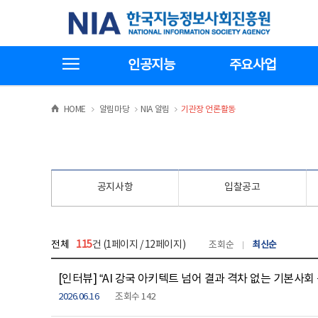
본
전
한국지능정보사회진흥원
문
체
바
메
로
뉴
가
바
전체메뉴보기
기
로
인공지능
주요사업
가
기
>
>
>
HOME
알림마당
NIA 알림
기관장 언론활동
공지사항
입찰공고
전체
115
건 (1페이지 / 12페이지)
조회순
최신순
[인터뷰] “AI 강국 아키텍트 넘어 결과 격차 없는 기본사
2026.06.16
조회수 142