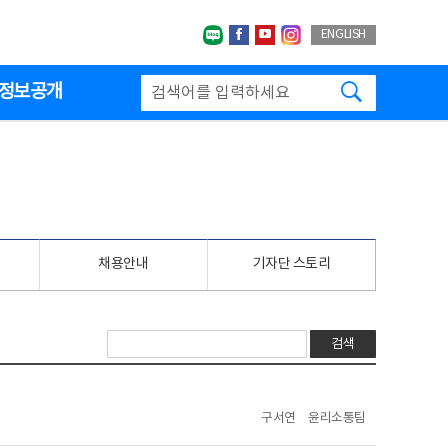
네이버블로그
페이스북
유투브
인스타그랩
ENGLISH
검색하기
정보공개
채용안내
기자단 스토리
검색
구서연
윤리소통팀