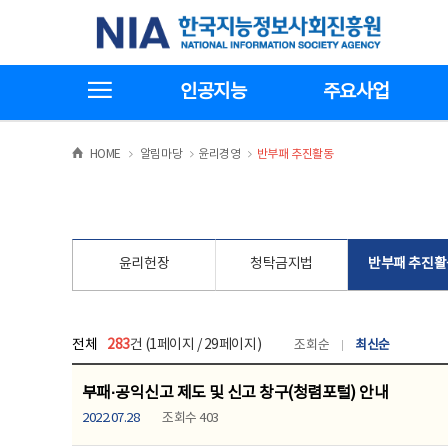
본
전
한국지능정보사회진흥원
문
체
바
메
로
뉴
가
바
전체메뉴보기
기
로
인공지능
주요사업
가
기
>
>
>
HOME
알림마당
윤리경영
반부패 추진활동
윤리헌장
청탁금지법
반부패 추진활
전체
283
건 (1페이지 / 29페이지)
조회순
최신순
부패·공익신고 제도 및 신고 창구(청렴포털) 안내
2022.07.28
조회수 403