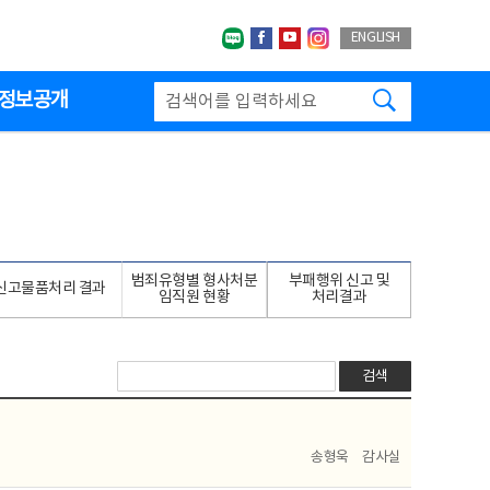
네이버블로그
페이스북
유투브
인스타그랩
ENGLISH
검색하기
정보공개
범죄유형별 형사처분
부패행위 신고 및
신고물품처리 결과
임직원 현황
처리결과
검색
송형욱
감사실