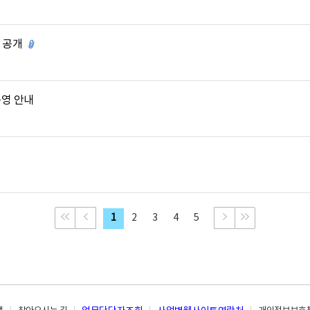
 공개
첨부파일 있음
영 안내
음
처음으로 이동
이전 페이지
다음 페이지
맨 뒤로 이동
1
2
3
4
5