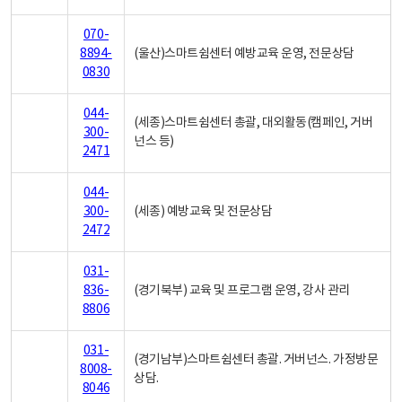
070-
8894-
(울산)스마트쉼센터 예방교육 운영, 전문상담
0830
044-
(세종)스마트쉼센터 총괄, 대외활동(캠페인, 거버
300-
넌스 등)
2471
044-
300-
(세종) 예방교육 및 전문상담
2472
031-
836-
(경기북부) 교육 및 프로그램 운영, 강사 관리
8806
031-
(경기남부)스마트쉼센터 총괄. 거버넌스. 가정방문
8008-
상담.
8046