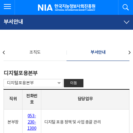
본
전
전체메뉴 열기
검
한국지능정보사회진흥원
문
체
바
메
로
뉴
가
바
부서안내
기
로
가
기
조직도
조직도
부서안내
부서안내
디지털포용본부
이동
디지털포용본부 - 직위, 전화번호, 담당업무로 구성
전화번
직위
담당업무
호
053-
본부장
230-
디지털 포용 정책 및 사업 총괄 관리
1300