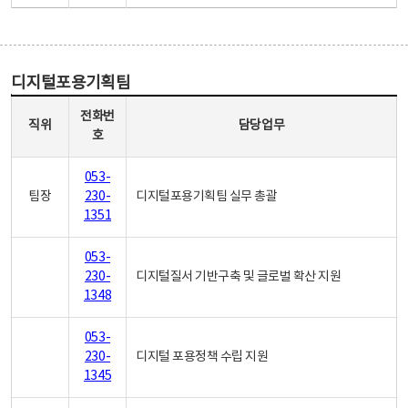
디지털포용기획팀
디지털포용기획팀 - 직위, 전화번호, 담당업무로 구성
전화번
직위
담당업무
호
053-
팀장
230-
디지털포용기획팀 실무 총괄
1351
053-
230-
디지털질서 기반구축 및 글로벌 확산 지원
1348
053-
230-
디지털 포용정책 수립 지원
1345