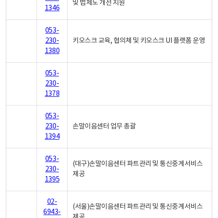
및 법제도 개선 지원
1346
053-
230-
키오스크 교육, 협의체 및 키오스크 UI 플랫폼 운영
1380
053-
230-
1378
053-
230-
손말이음센터 업무 총괄
1394
053-
(대구)손말이음센터 파트관리 및 통신중계서비스
230-
제공
1395
02-
(서울)손말이음센터 파트관리 및 통신중계서비스
6943-
제공