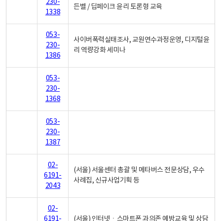
230-
든벨 / 딥페이크 윤리 토론형 교육
1338
053-
사이버폭력실태조사, 교원연수과정운영, 디지털윤
230-
리 역량강화 세미나
1386
053-
230-
1368
053-
230-
1387
02-
(서울) 서울센터 총괄 및 메타버스 전문상담, 우수
6191-
사례집, 신규사업기획 등
2043
02-
6191-
(서울) 인터넷ㆍ스마트폰 과의존 예방교육 및 상담