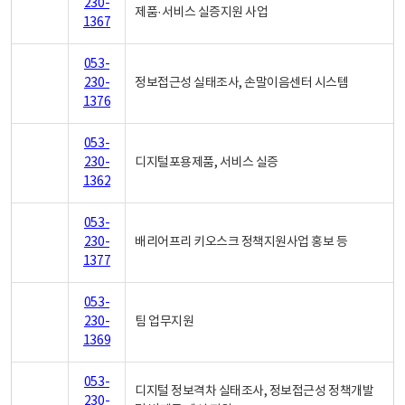
230-
제품·서비스 실증지원 사업
1367
053-
230-
정보접근성 실태조사, 손말이음센터 시스템
1376
053-
230-
디지털포용제품, 서비스 실증
1362
053-
230-
배리어프리 키오스크 정책지원사업 홍보 등
1377
053-
230-
팀 업무지원
1369
053-
디지털 정보격차 실태조사, 정보접근성 정책개발
230-