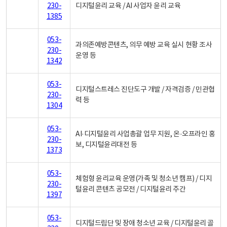
230-
디지털윤리 교육 / AI 사업자 윤리 교육
1385
053-
과의존예방콘텐츠, 의무 예방 교육 실시 현황 조사
230-
운영 등
1342
053-
디지털스트레스 진단도구 개발 / 자격검증 / 민관협
230-
력 등
1304
053-
AI·디지털윤리 사업총괄 업무 지원, 온·오프라인 홍
230-
보, 디지털윤리대전 등
1373
053-
체험형 윤리교육 운영(가족 및 청소년 캠프) / 디지
230-
털윤리 콘텐츠 공모전 / 디지털윤리 주간
1397
053-
디지털드림단 및 장애 청소년 교육 / 디지털윤리 골