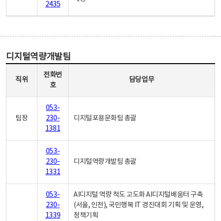
2435
디지털역량개발팀
디지털역량개발팀 - 직위, 전화번호, 담당업무로 구성
전화번
직위
담당업무
호
053-
팀장
230-
디지털포용문화팀 총괄
1381
053-
230-
디지털역량개발팀 총괄
1331
053-
AI디지털 역량 척도 고도화 AI디지털배움터 구축
230-
(서울, 인천), 국민행복 IT 경진대회 기획 및 운영,
1339
정책기획