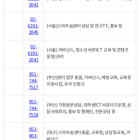
2041
02-
6191-
(서울)스마트쉼센터 상담 및 연구TF, 홍보 등
2045
02-
(서울) 거버넌스, 청소년 바른ICT 교육 및 콘텐츠
6191-
운영/관리
2042
051-
(부산)센터 업무 총괄, 거버넌스, 예방교육, 교육청
744-
지원사업, 유아 인형극
7517
051-
(부산) 가정방문상담, 대학생ICT서포터즈운영, 상
744-
담사례회의, 홍보 및 캠페인, 전문상담 등
7518
053-
(대구) 스마트쉼센터총괄, 교육청, 상담및교육, 거
803-
버넌스