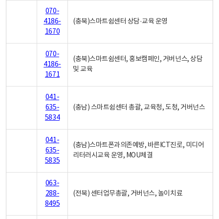
070-
4186-
(충북)스마트쉼센터 상담·교육 운영
1670
070-
(충북)스마트쉼센터, 홍보캠페인, 거버넌스, 상담
4186-
및 교육
1671
041-
635-
(충남) 스마트쉼센터 총괄, 교육청, 도청, 거버넌스
5834
041-
(충남)스마트폰과의존예방, 바른ICT진로, 미디어
635-
리터러시교육 운영, MOU체결
5835
063-
288-
(전북) 센터업무총괄, 거버넌스, 놀이치료
8495