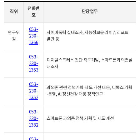
디지털포용문화팀 - 직위, 전화번호, 담당업무로 구성
전화번
직위
담당업무
호
053-
연구위
사이버폭력 실태조사, 지능정보윤리 이슈리포트
230-
원
발간 등
1366
053-
디지털스트레스 진단 척도개발, 스마트폰과의존실
230-
태조사
1363
053-
과의존 관련 정책기획·제도 개선 대응, 디톡스 기획
230-
·운영, AI 정신건강 대응 정책연구
1352
053-
230-
스마트폰 과의존 정책 기획 및 제도 개선
1382
053-