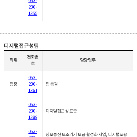
053-
230-
1355
디지털접근성팀
디지털접근성팀 - 직위, 전화번호, 담당업무로 구성
전화번
직위
담당업무
호
053-
팀장
230-
팀 총괄
1361
053-
230-
디지털접근성 표준
1389
053-
정보통신 보조기기 보급 활성화 사업, 디지털포용