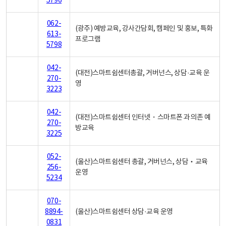
5796
062-
(광주) 예방교육, 강사간담회, 캠페인 및 홍보, 특화
613-
프로그램
5798
042-
(대전)스마트쉼센터총괄, 거버넌스, 상담·교육 운
270-
영
3223
042-
(대전)스마트쉼센터 인터넷・스마트폰 과의존 예
270-
방교육
3225
052-
(울산)스마트쉼센터 총괄, 거버넌스, 상담‧교육
256-
운영
5234
070-
8894-
(울산)스마트쉼센터 상담·교육 운영
0831