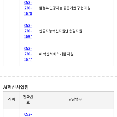
053-
230-
범정부 인공지능 공통기반 구현 지원
1678
053-
230-
인공지능혁신지원단 총괄지원
1697
053-
230-
AI 혁신서비스 개발 지원
1677
AI혁신사업팀
AI혁신사업팀 - 직위, 전화번호, 담당업무로 구성
전화번
직위
담당업무
호
053-