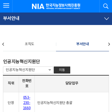
본
전
전체메뉴 열기
검
한국지능정보사회진흥원
문
체
바
메
로
뉴
가
바
부서안내
기
로
가
기
조직도
조직도
부서안내
부서안내
인공지능혁신지원단
이동
인공지능혁신지원단 - 직위, 전화번호, 담당업무로 구성
전화번
직위
담당업무
호
053-
단장
230-
인공지능혁신지원단 총괄
1660