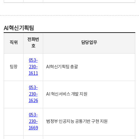
AI혁신기획팀
AI혁신기획팀 - 직위, 전화번호, 담당업무로 구성
전화번
직위
담당업무
호
053-
팀장
230-
AI혁신기획팀 총괄
1611
053-
230-
AI 혁신서비스 개발 지원
1626
053-
230-
범정부 인공지능 공통기반 구현 지원
1669